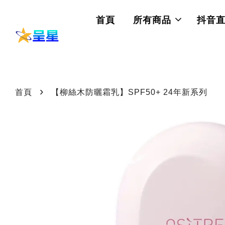
首頁
所有商品
抖音
›
首頁
【柳絲木防曬霜乳】SPF50+ 24年新系列