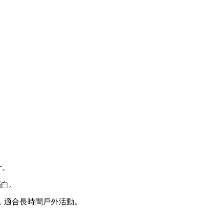
計。
亮白。
護，適合長時間戶外活動。