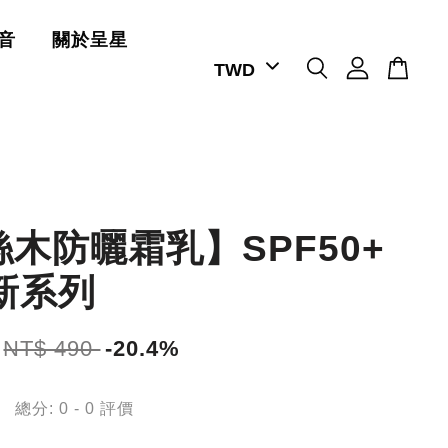
音
關於呈星
木防曬霜乳】SPF50+
新系列
NT$ 490
-20.4%
總分:
0
-
0
評價