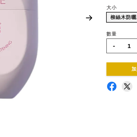
大小
柳絲木防曬霜
數量
-
加