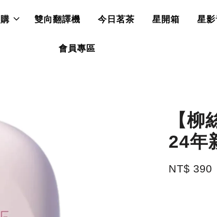
直購
雙向翻譯機
今日茗茶
星開箱
星影
會員專區
【柳絲
24年
NT$ 390