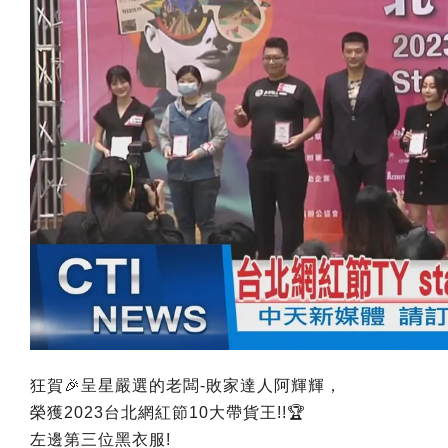
狂賀🎉呈星嚴選的老闆-敗家達人阿輝輝，
榮獲2023台北網紅節10大帶貨王!!🏆
左邊第三位黑衣服!