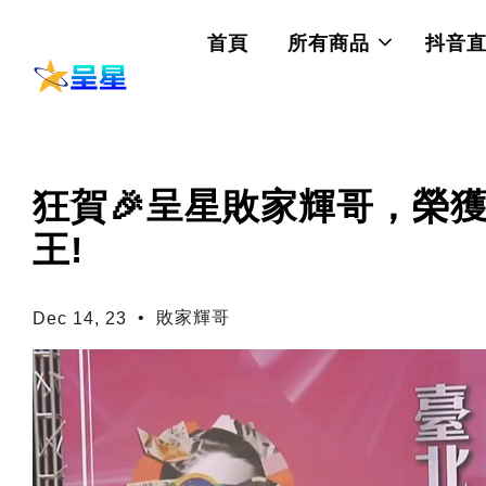
首頁
所有商品
抖音
狂賀🎉呈星敗家輝哥，榮獲
王!
•
敗家輝哥
Dec 14, 23