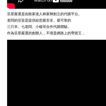
呈星嚴選是由敗家達人林家輝創立的代購平台。
老闆的宗旨是提供給您最安全、最可靠的
三只羊、七老闆、小楊哥合作
代購體驗。 
作為呈星嚴選的創辦人，不僅是網路上的帶貨王，