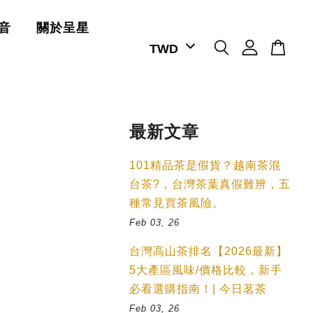
音
關於呈星
最新文章
101精品茶是假貨？越南茶混
台茶?，台灣茶葉真假難辨，五
種常見買茶風險。
Feb 03, 26
台灣高山茶排名【2026最新】
5大產區風味/價格比較，新手
必看選購指南！| 今日茗茶
Feb 03, 26