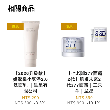
相關商品
優惠
優惠
【2026升級款】
【七老闆377面霜
嬌潤泉小氨淨2.0
2代】肌膚未來2
洗面乳 ｜呈星有
代377面霜｜三只
限公司
羊｜呈星
NT$ 290
NT$ 890
NT$ 300
-3.3%
NT$ 990
-10.1%