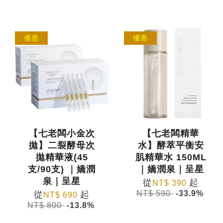
優惠
優惠
【七老闆小金次
【七老闆精華
拋】二裂酵母次
水】酵萃平衡安
拋精華液(45
肌精華水 150ML
支/90支) ｜嬌潤
｜嬌潤泉｜呈星
泉｜呈星
從
起
NT$ 390
NT$ 590
-33.9%
從
起
NT$ 690
NT$ 800
-13.8%