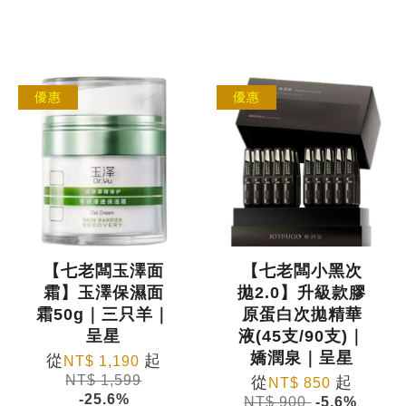
優惠
優惠
【七老闆玉澤面
【七老闆小黑次
霜】玉澤保濕面
拋2.0】升級款膠
霜50g｜三只羊｜
原蛋白次拋精華
呈星
液(45支/90支)｜
嬌潤泉｜呈星
從
起
NT$ 1,190
NT$ 1,599
從
起
NT$ 850
-25.6%
NT$ 900
-5.6%