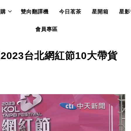
直購
雙向翻譯機
今日茗茶
星開箱
星影
會員專區
2023台北網紅節10大帶貨