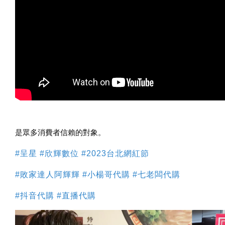
是眾多消費者信賴的對象。
#呈星 #欣輝數位 #2023台北網紅節
#敗家達人阿輝輝 #小楊哥代購 #七老闆代購
#抖音代購 #直播代購