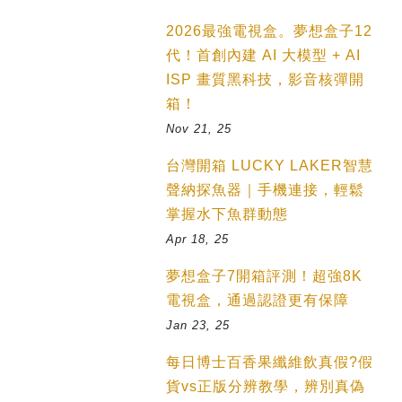
2026最強電視盒。夢想盒子12
代！首創內建 AI 大模型 + AI
ISP 畫質黑科技，影音核彈開
箱！
Nov 21, 25
台灣開箱 LUCKY LAKER智慧
聲納探魚器｜手機連接，輕鬆
掌握水下魚群動態
Apr 18, 25
夢想盒子7開箱評測！超強8K
電視盒，通過認證更有保障
Jan 23, 25
每日博士百香果纖維飲真假?假
貨vs正版分辨教學，辨別真偽