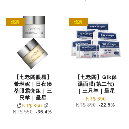
優惠
優惠
【七老闆眼霜】
【七老闆】Gik保
希琳妮｜日夜臻
濕面膜(第二代)
萃眼霜套组｜三
｜三只羊｜呈星
只羊｜呈星
NT$ 690
NT$ 890
-22.5%
從
起
NT$ 350
NT$ 550
-36.4%