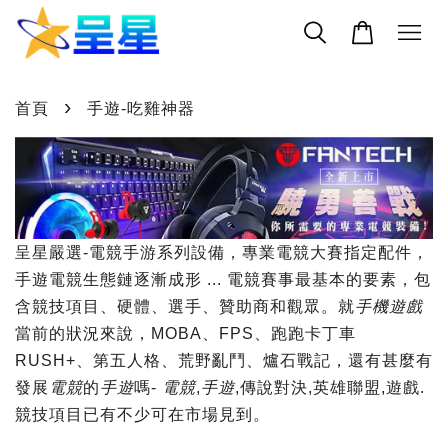
›
首頁
手遊-吃雞神器
呈星嚴選-電競手游系列設備，專業電競大賽指定配件，
手遊電競生態鏈逐漸成形 ... 電競賽事最基本的要素，包
含競技項目、硬體、選手、贊助商和觀眾。就
手機遊戲
當前的狀況來說，MOBA、FPS、跑跑卡丁車
RUSH+、第五人格、荒野亂鬥、爐石戰記，還有甚麼有
發展
電競
的
手遊
嗎-
電競
,
手遊
,傳說對決,英雄聯盟,遊戲.
競技項目已有不少可在市場見到。