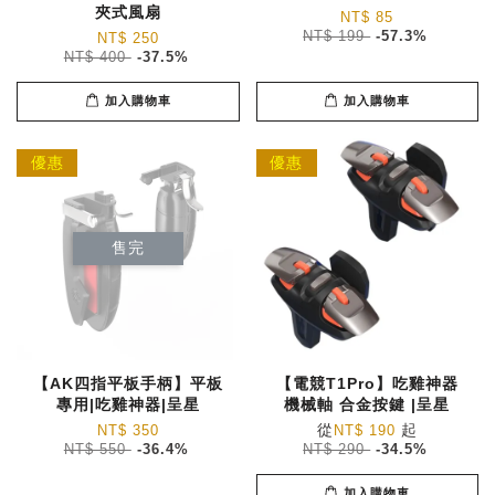
夾式風扇
NT$ 85
NT$ 199
-57.3%
NT$ 250
NT$ 400
-37.5%
加入購物車
加入購物車
優惠
優惠
售完
【AK四指平板手柄】平板
【電競T1Pro】吃雞神器
專用|吃雞神器|呈星
機械軸 合金按鍵 |呈星
從
起
NT$ 350
NT$ 190
NT$ 550
-36.4%
NT$ 290
-34.5%
加入購物車