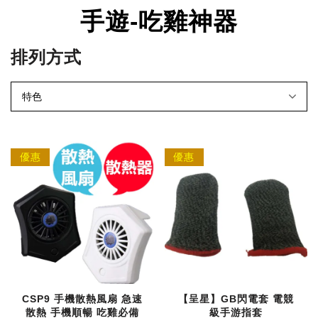
手遊-吃雞神器
排列方式
優惠
優惠
CSP9 手機散熱風扇 急速
【呈星】GB閃電套 電競
散熱 手機順暢 吃雞必備
級手游指套