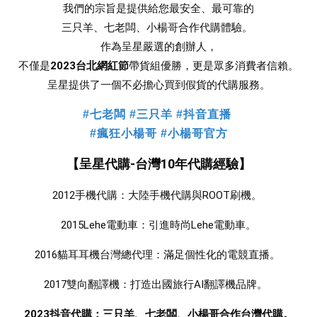
我們的宗旨是提供給您最安全、最可靠的
三只羊、七老闆、小楊哥合作
代購體驗。 
作為呈星嚴選的創辦人，
不僅是
2023台北網紅節
帶貨組優勝，更是眾多消費者信賴。
 呈星提供了一個不必擔心買到假貨的代購服務。 
#七老闆 #三只羊 #抖音直播
#瘋狂小楊哥 #小楊哥官方
【呈星代購-台灣10年代購經驗】
2012手機代購：大陸手機代購與ROOT刷機。 
2015Lehe電動車：引進時尚Lehe電動車。
2016貓耳耳機台灣總代理：滿足個性化的電競直播。 
2017雙向翻譯機：打造出國旅行AI翻譯機品牌。  
2023抖音代購：三只羊、七老闆、小楊哥合作台灣代購。