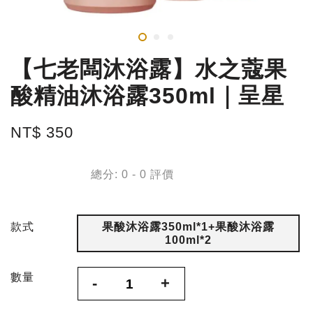
【七老闆沐浴露】水之蔻果
酸精油沐浴露350ml｜呈星
NT$ 350
總分:
0
-
0
評價
款式
果酸沐浴露350ml*1+果酸沐浴露
100ml*2
數量
-
+