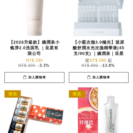
【2026升級款】嬌潤泉小
【小藍次拋3.0極光】玻尿
氨淨2.0洗面乳 ｜呈星有
酸舒潤水光次拋精華液(45
限公司
支/90支) ｜嬌潤泉｜呈星
從
起
NT$ 290
NT$ 690
NT$ 300
-3.3%
NT$ 800
-13.8%
加入購物車
加入購物車
優惠
優惠