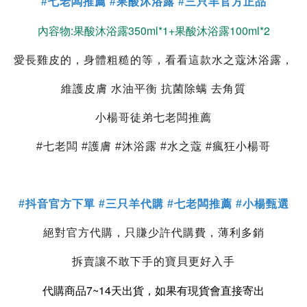
#七老闆推薦 #果酸沐浴露 #三只羊官方正品
內容物:果酸沐浴露350ml*1+果酸沐浴露100ml*2
愛長雞皮的，身體粗糙的等，看看這款水之蔻沐浴露，
維護皮膚 水油平衡 抗菌除螨 去角質
小楊哥徒弟七老闆推薦
#七老闆 #護膚 #沐浴露 #水之蔻 #瘋狂小楊哥
#抖音官方下單 #三只羊代購 #七老闆推薦 #小楊甄選
絕對官方代購，只賺少許代購費，薄利多銷
拆賣讓不敢下手的寶貝更好入手
代購商品7~14天出貨，如果有現貨會直接寄出