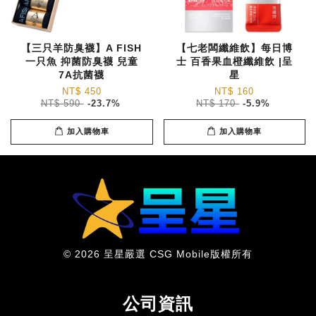
【三只羊防臭襪】A FISH
【七老闆纖維飲】每日博
一只魚 抑菌防臭襪 兒童
士 百香果血橙纖維飲 |呈
7A抗菌襪
星
NT$ 450
NT$ 160
NT$ 590
-23.7%
NT$ 170
-5.9%
加入購物車
加入購物車
© 2026 呈星嚴選 CSG Mobile版權所有
公司資訊