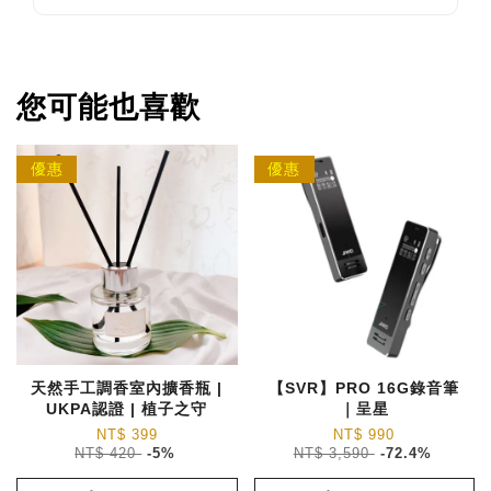
您可能也喜歡
優惠
優惠
天然手工調香室內擴香瓶 |
【SVR】PRO 16G錄音筆
UKPA認證 | 植子之守
｜呈星
NT$ 399
NT$ 990
NT$ 420
-5%
NT$ 3,590
-72.4%