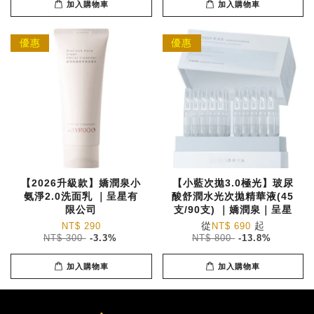
加入購物車
加入購物車
優惠
優惠
【2026升級款】嬌潤泉小
【小藍次拋3.0極光】玻尿
氨淨2.0洗面乳 ｜呈星有
酸舒潤水光次拋精華液(45
限公司
支/90支) ｜嬌潤泉｜呈星
從
起
NT$ 290
NT$ 690
NT$ 300
-3.3%
NT$ 800
-13.8%
加入購物車
加入購物車