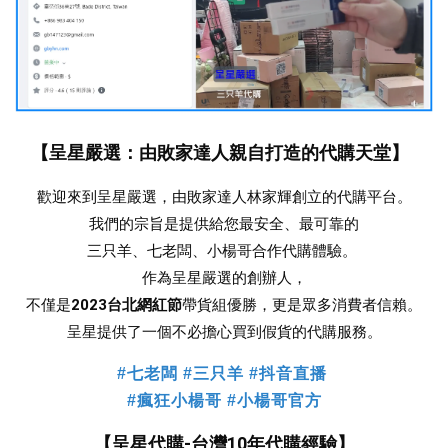
【呈星嚴選：由敗家達人親自打造的代購天堂】
歡迎來到呈星嚴選，由敗家達人林家輝創立的代購平台。
我們的宗旨是提供給您最安全、最可靠的
三只羊、七老闆、小楊哥合作
代購體驗。 
作為呈星嚴選的創辦人，
不僅是
2023台北網紅節
帶貨組優勝，更是眾多消費者信賴。
 呈星提供了一個不必擔心買到假貨的代購服務。 
#七老闆 #三只羊 #抖音直播
#瘋狂小楊哥 #小楊哥官方
【呈星代購-台灣10年代購經驗】