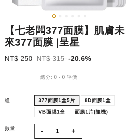
【七老闆377面膜】肌膚未
來377面膜 |呈星
NT$ 250
NT$ 315
-20.6%
總分:
0
-
0
評價
組
377面膜1盒5片
8D面膜1盒
VB面膜1盒
面膜1片(隨機)
數量
-
+