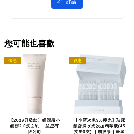
評論
您可能也喜歡
優惠
優惠
【2026升級款】嬌潤泉小
【小藍次拋3.0極光】玻尿
氨淨2.0洗面乳 ｜呈星有
酸舒潤水光次拋精華液(45
限公司
支/90支) ｜嬌潤泉｜呈星