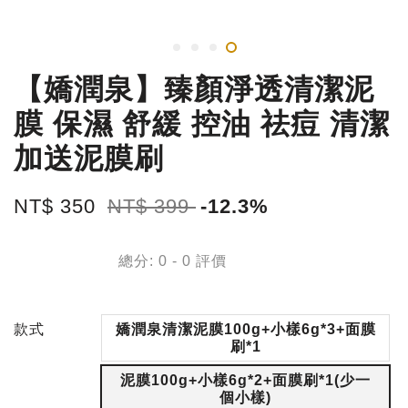
【嬌潤泉】臻顏淨透清潔泥
膜 保濕 舒緩 控油 祛痘 清潔
加送泥膜刷
NT$ 350
NT$ 399
-12.3%
總分:
0
-
0
評價
款式
嬌潤泉清潔泥膜100g+小樣6g*3+面膜
刷*1
泥膜100g+小樣6g*2+面膜刷*1(少一
個小樣)