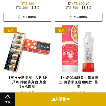
從
起
NT$ 290
NT$ 690
NT$ 300
-3.3%
NT$ 800
-13.8%
加入購物車
加入購物車
優惠
優惠
【三只羊防臭襪】A FISH
【七老闆纖維飲】每日博
一只魚 抑菌防臭襪 兒童
士 百香果血橙纖維飲 |呈
7A抗菌襪
星
NT$ 450
NT$ 160
NT$ 590
-23.7%
NT$ 170
-5.9%
加入購物車
主頁
加入購物車
加入購物車