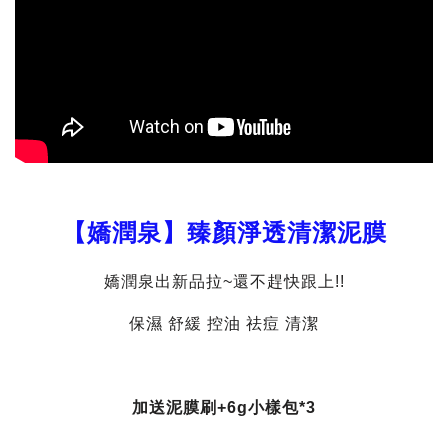
【嬌潤泉】臻顏淨透清潔泥膜
嬌潤泉出新品拉~還不趕快跟上!!
保濕 舒緩 控油 祛痘 清潔
加送泥膜刷+6g小樣包*3