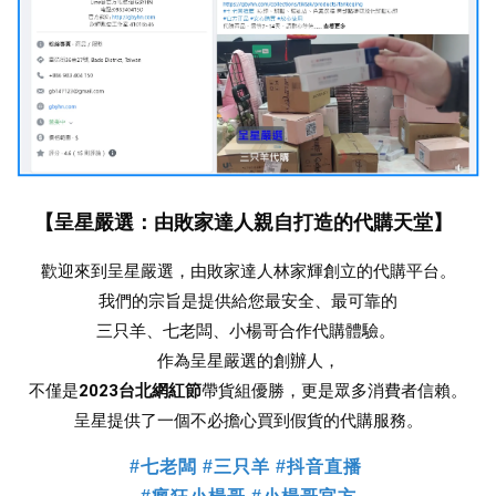
【呈星嚴選：由敗家達人親自打造的代購天堂】
歡迎來到呈星嚴選，由敗家達人林家輝創立的代購平台。
我們的宗旨是提供給您最安全、最可靠的
三只羊、七老闆、小楊哥合作
代購體驗。 
作為呈星嚴選的創辦人，
不僅是
2023台北網紅節
帶貨組優勝，更是眾多消費者信賴。
 呈星提供了一個不必擔心買到假貨的代購服務。 
#七老闆 #三只羊 #抖音直播