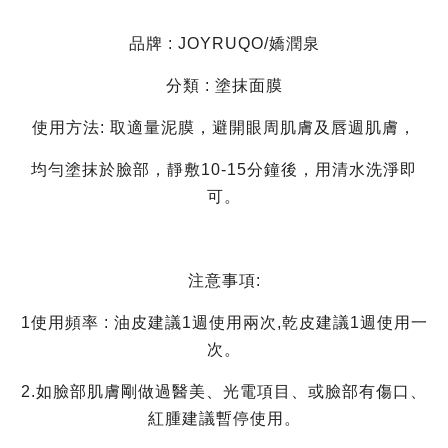
品牌 : JOYRUQO/嬌潤泉
分類 : 塗抹面膜
使用方法: 取適量泥膜，避開眼周肌膚及唇週肌膚，
均勻塗抹於臉部，靜敷10-15分鐘後，用清水洗淨即
可。
注意事項:
1使用頻率 : 油皮建議1週使用兩次,乾皮建議1週使用一
次。
2.如臉部肌膚剛做過醫美、光電項目、或臉部有傷口、
紅腫建議暫停使用。