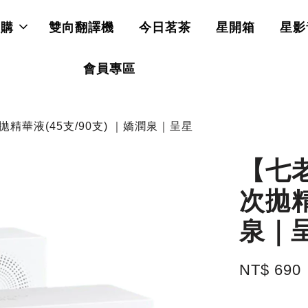
直購
雙向翻譯機
今日茗茶
星開箱
星影
會員專區
華液(45支/90支) ｜嬌潤泉｜呈星
【七
次拋精
泉｜
NT$ 690