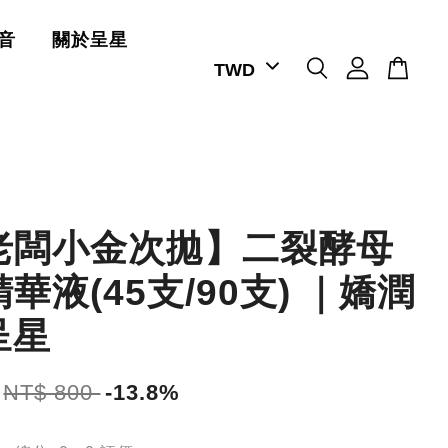
音
關於呈星
老闆小金次拋】二裂酵母
華液(45支/90支) ｜嬌潤
呈星
NT$ 800
-13.8%