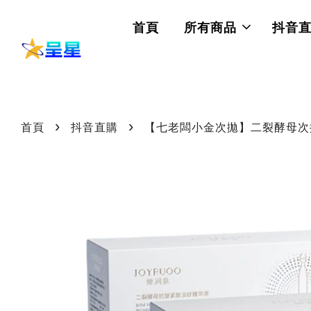
首頁
所有商品
抖音
›
›
首頁
抖音直購
【七老闆小金次拋】二裂酵母次拋精