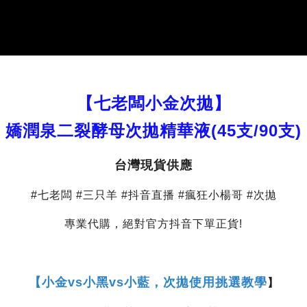
【七老闆小金次拋】
嬌潤泉二裂酵母次拋精華液(45支/90支)
台灣現貨供應
#七老闆 #三只羊 #抖音直播 #瘋狂小楊哥 #次拋
專業代購，絕對官方抖音下單正貨!
【
小金vs小黑vs小藍，次拋使用挑選教學
】