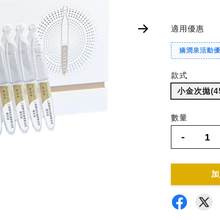
適用優惠
嬌潤泉活動
款式
小金次拋(4
數量
-
加