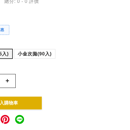
總分:
0
-
0
評價
優惠
5入)
小金次拋(90入)
+
入購物車