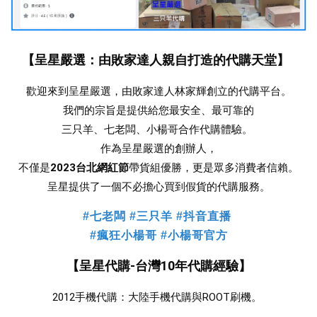
【呈星嚴選：由敗家達人親自打造的代購天堂】
歡迎來到呈星嚴選，由敗家達人林家輝創立的代購平台。
我們的宗旨是提供給您最安全、最可靠的
三只羊、七老闆、小楊哥合作
代購體驗。 
作為呈星嚴選的創辦人，
不僅是
2023台北網紅節
帶貨組優勝，更是眾多消費者信賴。
 呈星提供了一個不必擔心買到假貨的代購服務。 
#七老闆 #三只羊 #抖音直播
#瘋狂小楊哥 #小楊哥官方
【呈星代購-台灣10年代購經驗】
2012手機代購：大陸手機代購與ROOT刷機。 