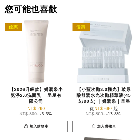
您可能也喜歡
優惠
優惠
【2026升級款】嬌潤泉小
【小藍次拋3.0極光】玻尿
氨淨2.0洗面乳 ｜呈星有
酸舒潤水光次拋精華液(45
限公司
支/90支) ｜嬌潤泉｜呈星
從
起
NT$ 290
NT$ 690
NT$ 300
-3.3%
NT$ 800
-13.8%
加入購物車
加入購物車