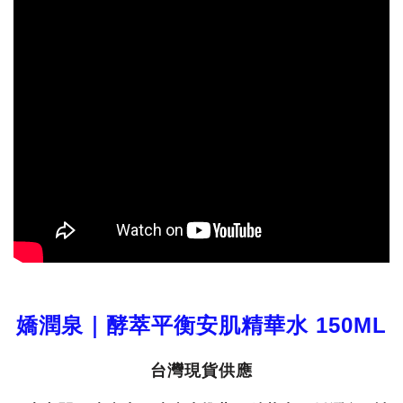
嬌潤泉｜酵萃平衡安肌精華水 150ML
台灣現貨供應