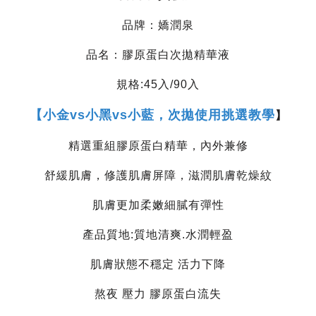
品牌：嬌潤泉
品名：膠原蛋白次拋精華液
規格:45入/90入
【
小金vs小黑vs小藍，次拋使用挑選教學
】
精選重組膠原蛋白精華，內外兼修
舒緩肌膚，修護肌膚屏障，滋潤肌膚乾燥紋
肌膚更加柔嫩細膩有彈性
產品質地:質地清爽.水潤輕盈
肌膚狀態不穩定 活力下降
熬夜 壓力 膠原蛋白流失