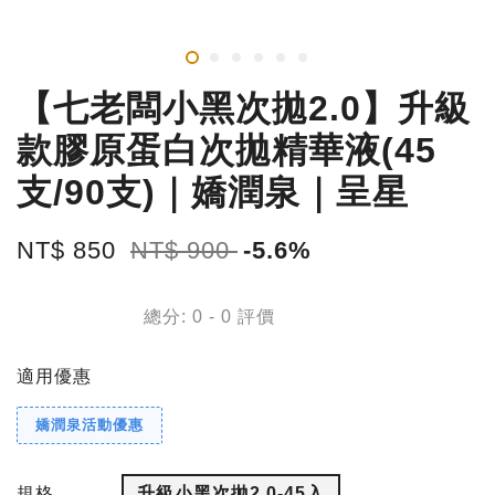
【七老闆小黑次拋2.0】升級
款膠原蛋白次拋精華液(45
支/90支)｜嬌潤泉｜呈星
NT$ 850
NT$ 900
-5.6%
總分:
0
-
0
評價
適用優惠
嬌潤泉活動優惠
規格
升級小黑次拋2.0-45入