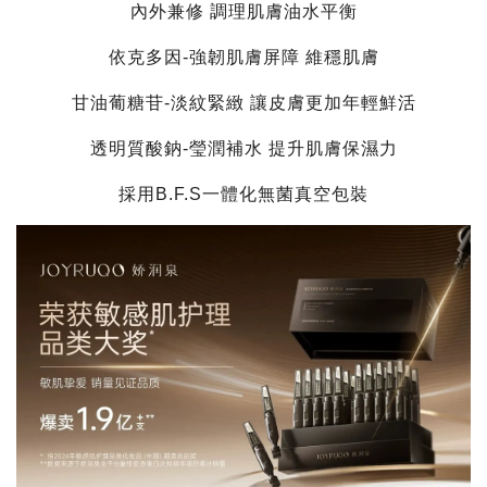
內外兼修 調理肌膚油水平衡
依克多因-強韌肌膚屏障 維穩肌膚
甘油葡糖苷-淡紋緊緻 讓皮膚更加年輕鮮活
透明質酸鈉-瑩潤補水 提升肌膚保濕力
採用B.F.S一體化無菌真空包裝