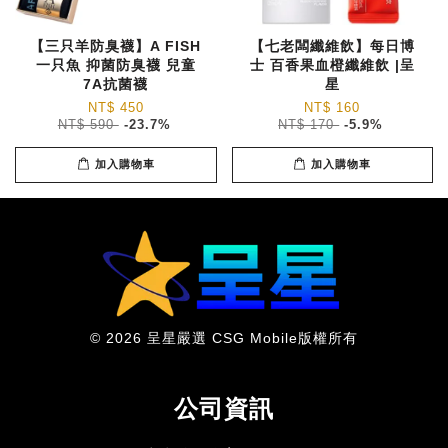
【三只羊防臭襪】A FISH
【七老闆纖維飲】每日博
一只魚 抑菌防臭襪 兒童
士 百香果血橙纖維飲 |呈
7A抗菌襪
星
NT$ 450
NT$ 160
NT$ 590
-23.7%
NT$ 170
-5.9%
加入購物車
加入購物車
© 2026 呈星嚴選 CSG Mobile版權所有
公司資訊