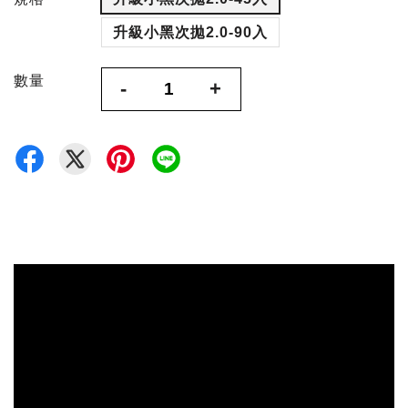
升級小黑次拋2.0-90入
數量
-
+