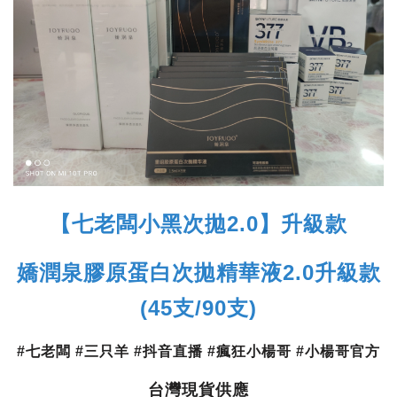
【七老闆小黑次拋2.0】升級款
嬌潤泉膠原蛋白次拋精華液2.0升級款
(45支/90支)
#七老闆 #三只羊 #抖音直播 #瘋狂小楊哥 #小楊哥官方
台灣現貨供應