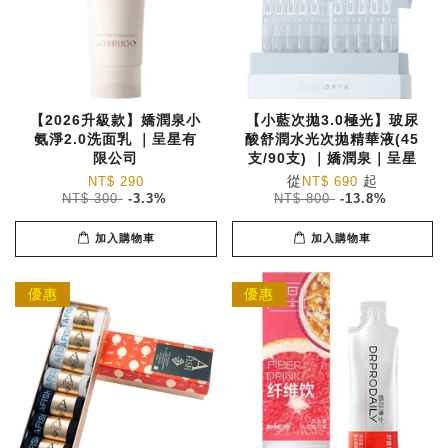
【2026升級款】嬌潤泉小
【小藍次拋3.0極光】玻尿
氨淨2.0洗面乳 ｜呈星有
酸舒潤水光次拋精華液(45
限公司
支/90支) ｜嬌潤泉｜呈星
從
起
NT$ 290
NT$ 690
NT$ 300
-3.3%
NT$ 800
-13.8%
加入購物車
加入購物車
優惠
優惠