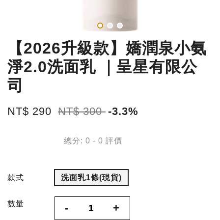
【2026升級款】嬌潤泉小氨
淨2.0洗面乳 ｜呈星有限公
司
NT$ 290
NT$ 300
-3.3%
總分:
0
-
0
評價
款式
洗面乳1條(現貨)
數量
-
+