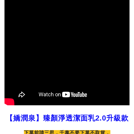
【嬌潤泉】臻顏淨透潔面乳2.0升級款
下單前請三思，千萬不要下單不取貨，