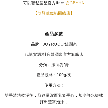
可以聯繫呈星官方line:
@GBYHN
【欣輝數位桃園總店】
產品參數
品牌 : JOYRUQO/嬌潤泉
代購貨源:抖音嬌潤泉官方旗艦店
:
分類
潔面乳/膏
產品規格 : 100g/支
:
使用方法
雙手清洗乾淨後，取適量潔面乳於手心，加少許水搓揉
打出豐富泡沫，