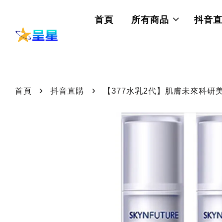
首頁
所有商品
抖音
›
›
首頁
抖音直購
【377水乳2代】肌膚未來科研