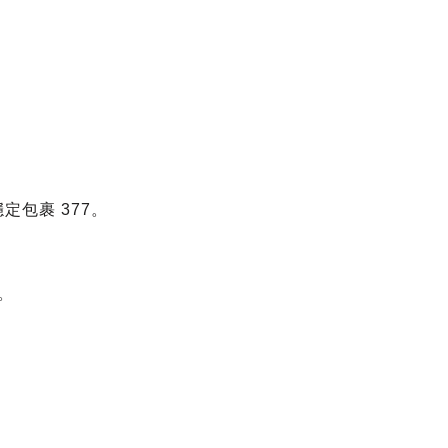
定包裹 377。
，
。