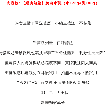
內容物: 【經典熱銷】美白水乳（水120g+乳100g）
抖音直播下單送甚麼，小編直接送，不私藏
千萬級銷量，口碑認證
時搭載超音波微乳包裹技術和三重舒緩體系，刺激性大大降
但每個人的膚質與敏感程度不同，實際狀況因人而異，
重度敏感肌建議先在耳後試用，如無不適再上臉試用。
二代377水乳 新突破 更高階 NEW 新升級
【1】 亮白力更快
新增獨家成分