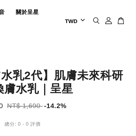
音
關於呈星
77水乳2代】肌膚未來科研
煥膚水乳｜呈星
50
NT$ 1,690
-14.2%
總分:
0
-
0
評價