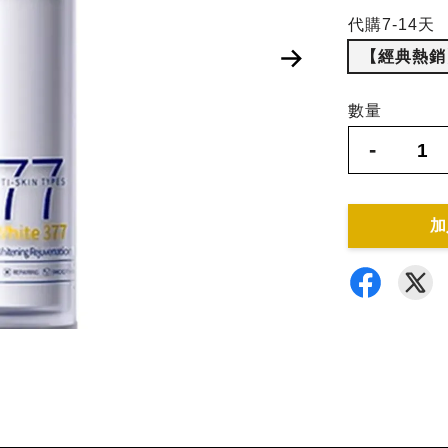
代購7-14天
【經典熱銷】
數量
-
加