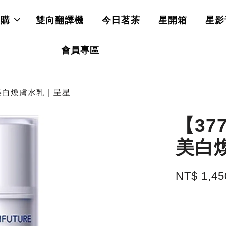
直購
雙向翻譯機
今日茗茶
星開箱
星影
會員專區
美白煥膚水乳｜呈星
【3
美白
NT$ 1,4