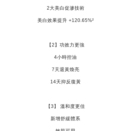
2大美白促滲技術
美白效果提升 +120.65%²
【2】功效力更強
4小時控油
7天退黃煥亮
14天抑反復黃
【3】 溫和度更佳
新增舒緩體系
敏肌可用