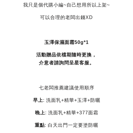
我只是個代購小編~自己想用所以上架~
可以合理的老闆出錢XD
玉澤保濕面霜50g*1
活動贈品依檔期隨時更換，
介意者請詢問呈星客服。
七老闆推薦建議使用順序
早上
: 洗面乳+精華+玉澤+防曬
晚上
: 洗面乳+精華+377面霜
重點
: 白天出門一定要塗防曬