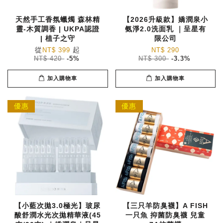
天然手工香氛蠟燭 森林精
【2026升級款】嬌潤泉小
靈-木質調香 | UKPA認證
氨淨2.0洗面乳 ｜呈星有
| 植子之守
限公司
從
起
NT$ 399
NT$ 290
NT$ 420
-5%
NT$ 300
-3.3%
加入購物車
加入購物車
優惠
優惠
【小藍次拋3.0極光】玻尿
【三只羊防臭襪】A FISH
酸舒潤水光次拋精華液(45
一只魚 抑菌防臭襪 兒童