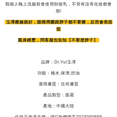
我個人晚上洗臉前會使用卸妝乳，不管有沒有化妝都會
用!
玉澤擦臉就好，眼睛周圍跟脖子都不要擦，反而會長痘
痘
親身經歷，問客服也告知【不要塗脖子】
品牌：Dr.Yu/玉澤
功能：補水,保溼,控油
適用膚質：任何膚質
產品類型：面霜
產地：中國大陸
化妝品批准文號：滬G妝網備字2023000899