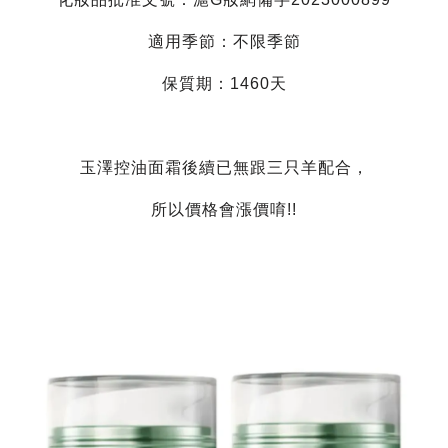
適用季節：不限季節
保質期：1460天
玉澤控油面霜後續已無跟三只羊配合，
所以價格會漲價唷!!