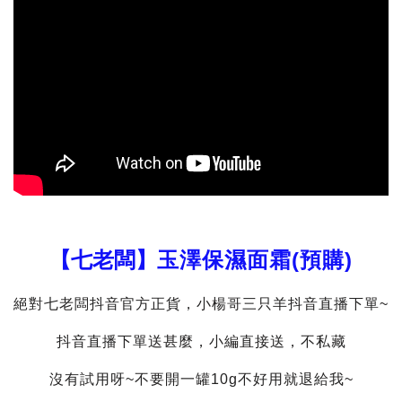
【七老闆】
玉澤保濕面霜(預購)
絕對七老闆抖音官方正貨，小楊哥三只羊抖音直播下單~
抖音直播下單送甚麼，小編直接送，不私藏
沒有試用呀~不要開一罐10g不好用就退給我~