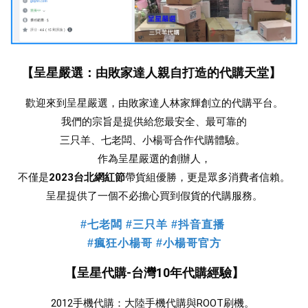
【呈星嚴選：由敗家達人親自打造的代購天堂】
歡迎來到呈星嚴選，由敗家達人林家輝創立的代購平台。
我們的宗旨是提供給您最安全、最可靠的
三只羊、七老闆、小楊哥合作
代購體驗。 
作為呈星嚴選的創辦人，
不僅是
2023台北網紅節
帶貨組優勝，更是眾多消費者信賴。
 呈星提供了一個不必擔心買到假貨的代購服務。 
#七老闆 #三只羊 #抖音直播
#瘋狂小楊哥 #小楊哥官方
【呈星代購-台灣10年代購經驗】
2012手機代購：大陸手機代購與ROOT刷機。 