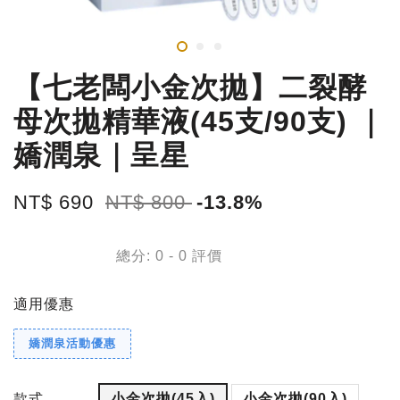
【七老闆小金次拋】二裂酵
母次拋精華液(45支/90支) ｜
嬌潤泉｜呈星
NT$ 690
NT$ 800
-13.8%
總分:
0
-
0
評價
適用優惠
嬌潤泉活動優惠
款式
小金次拋(45入)
小金次拋(90入)