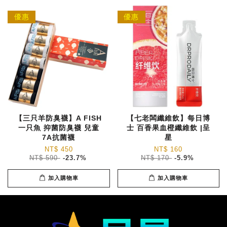
優惠
優惠
【三只羊防臭襪】A FISH
【七老闆纖維飲】每日博
一只魚 抑菌防臭襪 兒童
士 百香果血橙纖維飲 |呈
7A抗菌襪
星
NT$ 450
NT$ 160
NT$ 590
-23.7%
NT$ 170
-5.9%
加入購物車
加入購物車