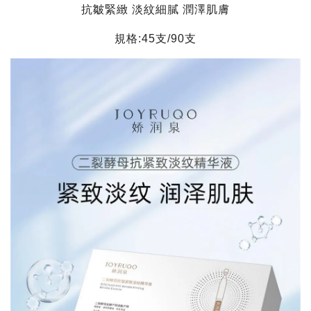
抗皺緊緻 淡紋細膩 潤澤肌膚
規格:45支/90支