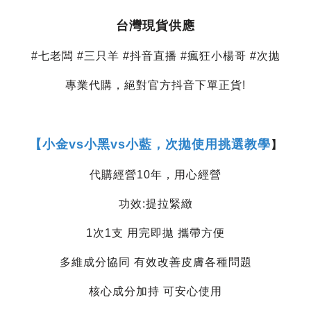
台灣現貨供應
#七老闆 #三只羊 #抖音直播 #瘋狂小楊哥 #次拋
專業代購，絕對官方抖音下單正貨!
【
小金vs小黑vs小藍，次拋使用挑選教學
】
代購經營10年，用心經營
功效:提拉緊緻
1次1支 用完即拋 攜帶方便
多維成分協同 有效改善皮膚各種問題
核心成分加持 可安心使用