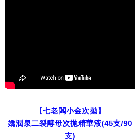
【七老闆小金次拋】
嬌潤泉二裂酵母次拋精華液(45支/90
支)