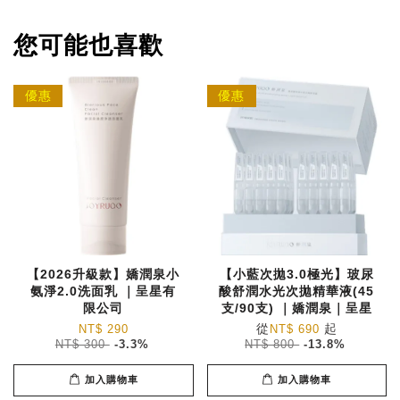
您可能也喜歡
優惠
優惠
【2026升級款】嬌潤泉小
【小藍次拋3.0極光】玻尿
氨淨2.0洗面乳 ｜呈星有
酸舒潤水光次拋精華液(45
限公司
支/90支) ｜嬌潤泉｜呈星
從
起
NT$ 290
NT$ 690
NT$ 300
-3.3%
NT$ 800
-13.8%
加入購物車
加入購物車