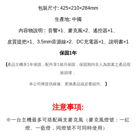
包裝尺寸
:
425×210×284mm
生產地
:
中國
內容物說明
:
音響×1、麥克風×2、遙控器×1、
皮質提把×1、3.5mm音源線×2、DC充電器×1、說明書×1
保固1年
(
產品主機享1年保固，配件享1個月保固，保固期內非人為因素之產品瑕
疵損壞，
)
本公司將提供維修、更換產品或必要組件。
注意事項:
※一台主機最多可搭配兩支麥克風（麥克風燈號：一紅
燈、一藍燈，同燈號不可同時使用）