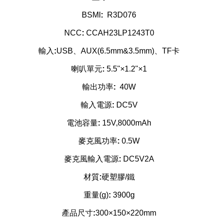
BSMI
:
R3D076
NCC
:
CCAH23LP1243T0
輸入
:
USB、AUX(6.5mm&3.5mm)、TF卡
喇叭單元
:
5.5"×1.2"×1
輸出功率
:
40W
輸入電源
:
DC5V
電池容量
:
15V,8000mAh
麥克風功率
:
0.5W
麥克風輸入電源
:
DC5V2A
材質
:
硬塑膠/鐵
重量(g)
:
3900g
產品尺寸
:
300×150×220mm