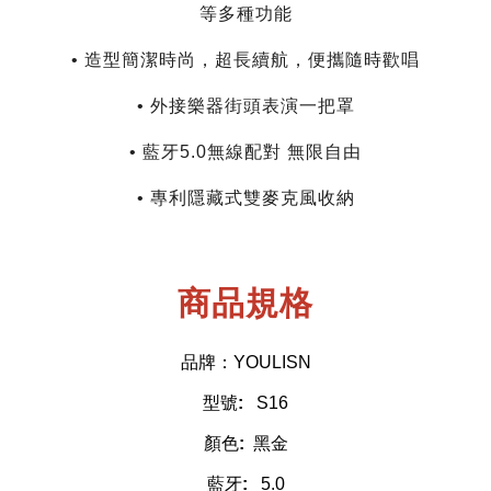
等多種功能
• 造型簡潔時尚，超長續航，便攜隨時歡唱
• 外接樂器街頭表演一把罩
• 藍牙5.0無線配對 無限自由
• 專利隱藏式雙麥克風收納
商品規格
品牌：YOULISN
型號
:
S16
顏色
:
黑金
藍牙
:
5.0