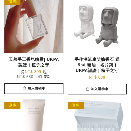
優惠
天然手工香氛噴霧| UKPA
手作潮流摩艾擴香石 送
認證 | 植子之守
5mL精油 | 名片架 |
UKPA認證 | 植子之守
從
起
NT$ 399
NT$ 680
-41.3%
NT$ 688
加入購物車
加入購物車
優惠
優惠