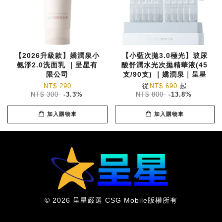
【2026升級款】嬌潤泉小
【小藍次拋3.0極光】玻尿
氨淨2.0洗面乳 ｜呈星有
酸舒潤水光次拋精華液(45
限公司
支/90支) ｜嬌潤泉｜呈星
從
起
NT$ 290
NT$ 690
NT$ 300
-3.3%
NT$ 800
-13.8%
加入購物車
加入購物車
© 2026 呈星嚴選 CSG Mobile版權所有