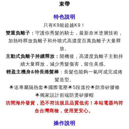
束帶
特色說明
只有K9能超越K9！
雙重負離子：
守護你秀髮的騎士，最新奈米塗層技術，
加熱時釋放負離子和外噴式高濃度百萬負離子大量釋
放。
主動式負離子持續釋放：
開機後，高濃度負離子主動持
續大量釋放，減少秀髮傷害，留住美感。
輕盈主機身&特長捲髮棒
：長髮也能夠一氣呵成完成捲
髮造型。
🌟送專屬隔熱套🌟國際電壓🌟5段溫控🌟防滑矽膠條
🌟獨家設計前端防燙矽膠帽
坊間海外發貨，恐不符法規且品質低劣！本站電器均符
合台灣商檢，使用更安心。
操作說明