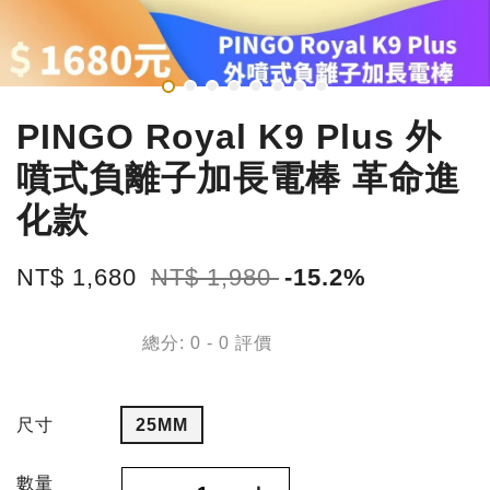
PINGO Royal K9 Plus 外
噴式負離子加長電棒 革命進
化款
NT$ 1,680
NT$ 1,980
-15.2%
總分:
0
-
0
評價
尺寸
25MM
數量