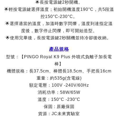
🌟長按電源鍵2秒開機。
🌟輕按電源鍵選擇溫度；初始開機溫度190°C，共5段溫
控150°C-230°C。
🌟選擇適當的溫度，加溫時數字閃爍，溫度到達指定溫
度後，數字停止閃爍，即可開始造型。
🌟使用完畢後，長按電源鍵2秒關機並待冷卻後收納。
產品規格
型號：【PINGO Royal K9 Plus 外噴式負離子加長電
棒】
機體規格：長37.5cm、棒體長18.5cm、手把長16cm
重量：約535g(含電線)
額定電壓：100V -240V/60Hz
消耗功率：58W/65W
溫度：150°C -230°C
保固 : 原廠保固
貨源：JC未來實驗室