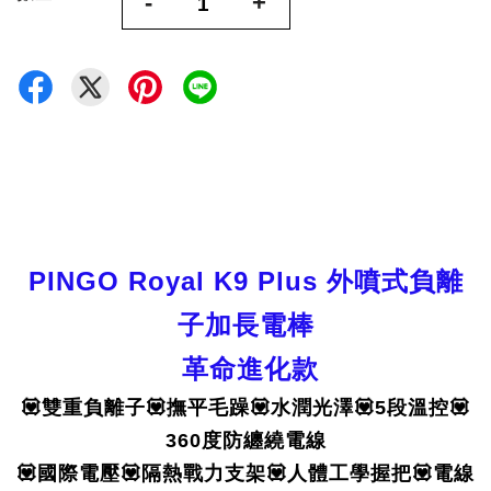
-
+
PINGO Royal K9 Plus 外噴式負離
子加長電棒
革命進化款
💟雙重負離子💟撫平毛躁💟水潤光澤💟5段溫控💟
360度防纏繞電線
💟國際電壓💟隔熱戰力支架💟人體工學握把💟電線