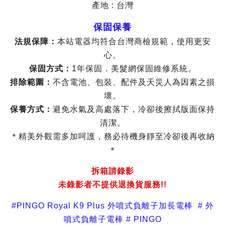
產地 : 台灣
保固保養
法規保障：
本站電器均符合台灣商檢規範，使用更安
心。
保固方式：
1年保固．美髮網保固維修系統。
排除範圍：
不含電池、包裝、配件及天災人為因素之損
壞。
保養方式：
避免水氣及高處落下，冷卻後擦拭版面保持
清潔。
＊精美外觀需多加呵護，務必待機身靜至冷卻後再收納
＊
拆箱請錄影
未錄影者不提供退換貨服務!!
#PINGO Royal K9 Plus 外噴式負離子加長電棒 # 外
噴式負離子電棒 # PINGO