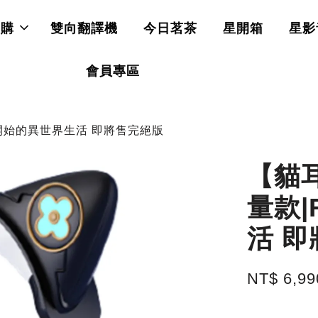
直購
雙向翻譯機
今日茗茶
星開箱
星影
會員專區
開始的異世界生活 即將售完絕版
【貓
量款
活 
NT$ 6,9