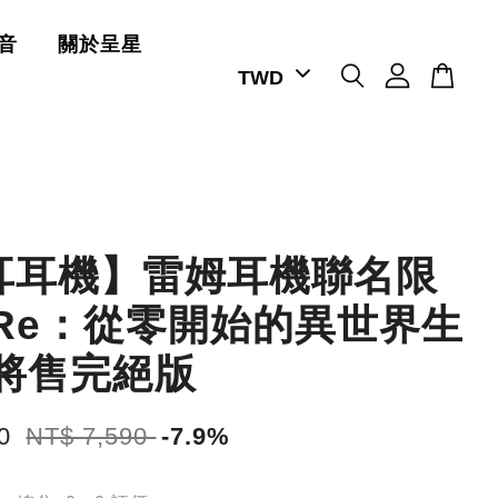
音
關於呈星
耳耳機】雷姆耳機聯名限
|Re：從零開始的異世界生
即將售完絕版
90
NT$ 7,590
-7.9%