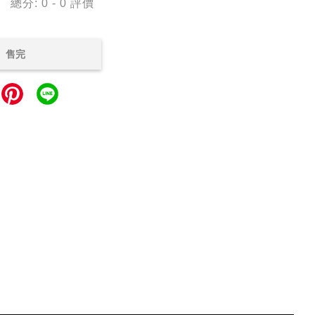
總分:
0
-
0
評價
售完