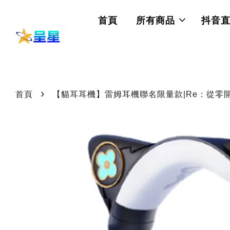
首頁
所有商品
抖音
›
首頁
【貓耳耳機】雷姆耳機聯名限量款|Re：從零