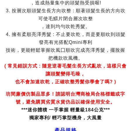
，造成熱量集中的頭髮熱受損喔!
3. 按層次順頭髮生長方向吹整 : 順著頭髮生長的方向吹
可使毛鱞片閉合層次吹整
，達到均勻吹乾秀髮。
4. 擁有柔順亮澤秀髮 : 不止要吹乾，而是要順欥到頭髮
發亮有光搭配Qmini專利
技術，更能輕鬆掌握吹風囗順吹完成亮澤秀髮，擺脫握
把機款吹風機。
( 常見錯誤方式 : 隨意逆著毛髮生長方式亂吹，這樣只會
讓頭髮變得毛噪，
也不會加速吹乾，正確吹整秀髮你學會了嗎? )
坊間廉價仿製品眾多！請認明台灣商檢局合格標籤或字
號，避免購買劣質水貨仿品以確保使用安全。
***迷你體積 一手掌握 輕量級184公克***
獨家專利/ 輕巧掌型機身，大風量
產品規格