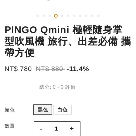
PINGO Qmini 極輕隨身掌
型吹風機 旅行、出差必備 攜
帶方便
NT$ 780
NT$ 880
-11.4%
總分:
0
-
0
評價
顏色
黑色
白色
數量
-
+