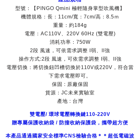
型號：【PINGO Qmini 極輕隨身掌型吹風機】
機體規格：長：11cm/寬：7cm/高：8.5ｍ
重量：約184g
電壓：AC110V、220V 60Hz (雙電壓)
消耗功率：750W
2段 風速，可依需求調整 I弱、II強
操作方式:2段 風速，可依需求調整 I弱、II強
電壓切換：將切換鈕凹槽切換於110V或220V，符合當
下需求電壓即可。
保固 : 原廠保固
貨源：JC未來實驗室
產地 : 台灣
雙電壓/ 環球電壓轉換鍵110-220V
贈專屬保護收納袋 / 防撞收納保護袋，攜帶超方便
本產品通過國家安全標準CNS檢驗合格＊＊超低電磁波