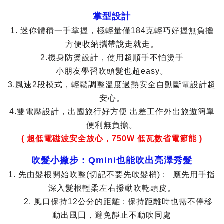
掌型設計
1. 迷你體積一手掌握，極輕量僅184克輕巧好握無負擔
方便收納攜帶說走就走。
2.機身防燙設計，使用超順手不怕燙手
小朋友學習吹頭髮也超easy。
3.風速2段模式，輕鬆調整溫度過熱安全自動斷電設計超
安心。
4.雙電壓設計，出國旅行好方便 出差工作外出旅遊簡單
便利無負擔。
( 超低電磁波安全放心，750W 低瓦數省電節能 )
吹髮小撇步 : Qmini也能吹出亮澤秀髮
1. 先由髮根開始吹整(切記不要先吹髮梢) : 應先用手指
深入髮根輕柔左右撥動吹乾頭皮。
2. 風口保持12公分的距離 : 保持距離時也需不停移
動出風囗，避免靜止不動吹同處