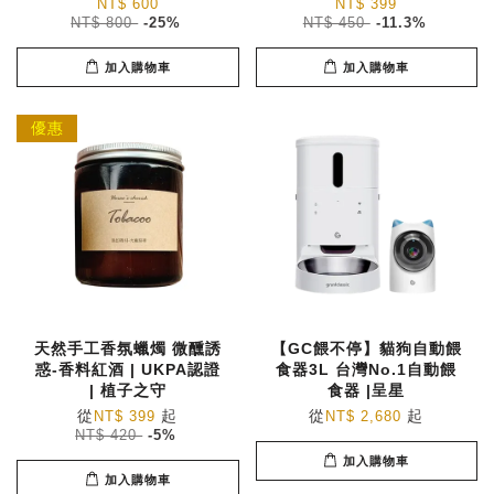
NT$ 600
NT$ 399
NT$ 800
-25%
NT$ 450
-11.3%
加入購物車
加入購物車
優惠
天然手工香氛蠟燭 微醺誘
【GC餵不停】貓狗自動餵
惑-香料紅酒 | UKPA認證
食器3L 台灣No.1自動餵
| 植子之守
食器 |呈星
從
起
從
起
NT$ 399
NT$ 2,680
NT$ 420
-5%
加入購物車
加入購物車