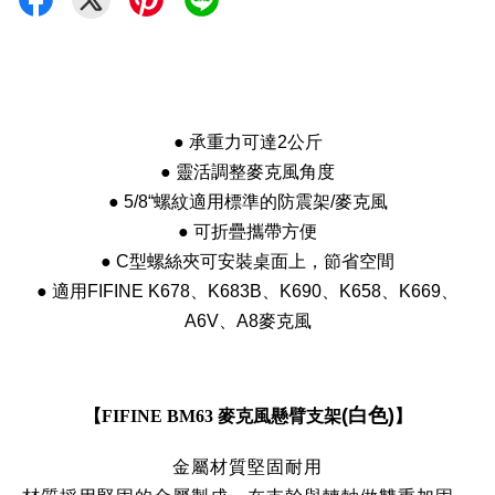
● 承重力可達2公斤
● 靈活調整麥克風角度
● 5/8“螺紋適用標準的防震架/麥克風
● 可折疊攜帶方便
● C型螺絲夾可安裝桌面上，節省空間
● 適用FIFINE K678、K683B、K690、K658、K669、
A6V、A8麥克風
(白色)
【
FIFINE BM63 麥克風懸臂支架
】
金屬材質堅固耐用