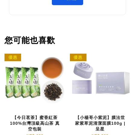
您可能也喜歡
優惠
優惠
【今日茗茶】蜜香紅茶
【小楊哥小紫泥】膜法世
100%台灣頂級高山茶 真
家紫草泥清潔面膜100g |
空包裝
呈星