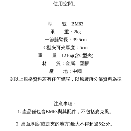
使用空間。
型 號：BM63
承 重：2kg
一節懸臂長：39.5cm
C型夾可夾厚度：5cm
重 量：1216g(含C型夾)
材 質：金屬、塑膠
產 地：中國
※以上規格資料若有任何錯誤，以原廠所公佈資料為準
注意事項：
1. 產品僅包含BM63與其配件，
不包括麥克風
。
2. 桌面厚度(或是夾的地方)最大不得超過5公分。