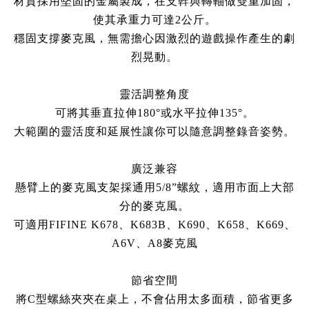
材質採用堅固的金屬製成，在支幹與轉軸做雙重加固，
使其承重力可達2公斤。
穩固支撐麥克風，無需擔心因激烈的遊戲操作產生的劇
烈晃動。
靈活調整角度
可將其垂直拉伸180°或水平拉伸135°。
大範圍的靈活度和延展性讓你可以隨意調整錄音姿勢。
廣泛兼容
懸臂上的麥克風支架採通用5/8”螺紋，適用市面上大部
分的麥克風。
可適用FIFINE K678、K683B、K690、K658、K669、
A6V、A8麥克風
節省空間
將C型螺絲夾夾在桌上，不會佔用太多面積，節省更多