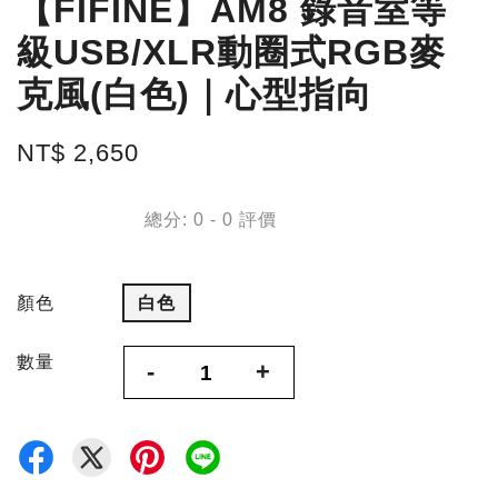
【FIFINE】AM8 錄音室等
級USB/XLR動圈式RGB麥
克風(白色)｜心型指向
NT$ 2,650
總分:
0
-
0
評價
顏色
白色
數量
-
+