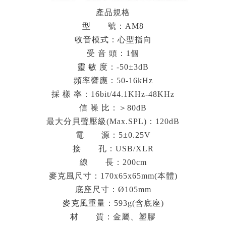
產品規格
型 號：AM8
收音模式：心型指向
受 音 頭：1個
靈 敏 度：-50±3dB
頻率響應：50-16kHz
採 樣 率：16bit/44.1KHz-48KHz
信 噪 比：＞80dB
最大分貝聲壓級(Max.SPL)：120dB
電 源：5±0.25V
接 孔：USB/XLR
線 長：200cm
麥克風尺寸：170x65x65mm(本體)
底座尺寸：Ø105mm
麥克風重量：593g(含底座)
材 質：金屬、塑膠