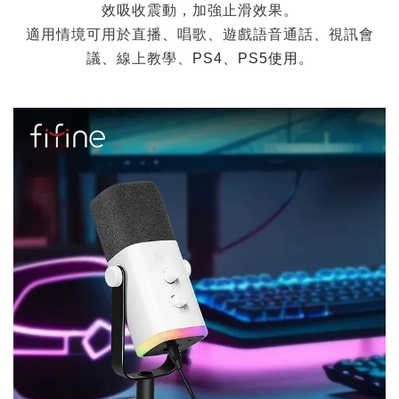
效吸收震動，加強止滑效果。
適用情境
可用於直播
、
唱歌
、
遊戲語音通話
、
視訊會
議
、
線上教學、
PS4、
PS
5使用。