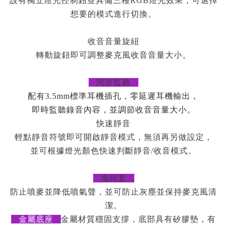
設有獨立燈光控制鈕並具備三
種RGB燈光效果，可選擇
想要的模式進行切換。
收音音量旋紐
轉動旋鈕即可調整麥克風收音音量大小。
同步監聽
配有3.5mm標準耳機插孔，零延遲耳機輸出，
即時監聽錄音內容，並調節收音音量大小。
快速靜音
輕點靜音符號即可開啟靜音模式，無須再另做設定，
並可根據燈光顏色快速判斷靜音/收音模式。
海綿套
防止噴麥並降低噴氣聲，並可防止灰塵並保持麥克風清
潔。
金屬底座
金屬材質穩固支撐，底部具有矽膠墊，有