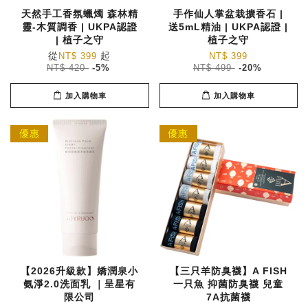
天然手工香氛蠟燭 森林精
手作仙人掌盆栽擴香石 |
靈-木質調香 | UKPA認證
送5mL精油 | UKPA認證 |
| 植子之守
植子之守
從
起
NT$ 399
NT$ 399
NT$ 420
-5%
NT$ 499
-20%
加入購物車
加入購物車
優惠
優惠
【2026升級款】嬌潤泉小
【三只羊防臭襪】A FISH
氨淨2.0洗面乳 ｜呈星有
一只魚 抑菌防臭襪 兒童
限公司
7A抗菌襪