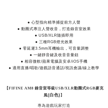
● 心型指向精準捕捉前方人聲
● 動圈式專注人聲收音，打造錄音室效果
● USB/XLR隨插即用
● 三種RGB燈光效果
● 零延遲3.5mm耳機輸出，可音量調整
● 一鍵靜音鍵及收音音量鈕
● 相容微軟/蘋果電腦及安卓/iOS手機
● 適用直播/唱歌/遊戲語音通話/視訊會議/線上教學
【
FIFINE AM8 錄音室等級USB/XLR動圈式RGB麥克
(白色)
風
】
專為遊戲玩家打造