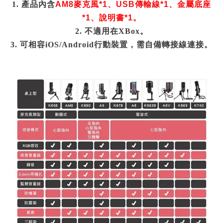
1. 產品內含
AM8
麥克風*1
、USB
傳輸線*
1、
金屬底座
*1、說明書*1。
2.
不適用在XBox。
3. 可相容iOS/Android行動裝置，需自備轉接線連接。