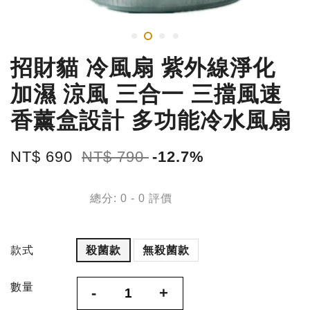
招財貓 冷風扇 紫外線淨化
加濕 涼風 三合一 三擋風速
香薰盒設計 多功能冷水風扇
NT$ 690
NT$ 790
-12.7%
總分:
0
-
0
評價
款式
殺菌款
無殺菌款
數量
-
+