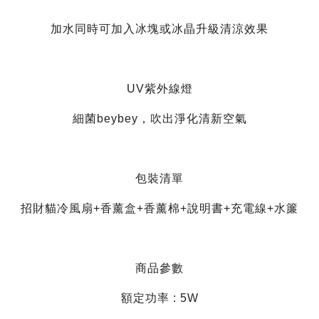
加水同時可加入冰塊或冰晶升級清涼效果
UV紫外線燈
細菌beybey，吹出淨化清新空氣
包裝清單
招財貓冷風扇+香薰盒+香薰棉+說明書+充電線+水簾
商品參數
額定功率 : 5W