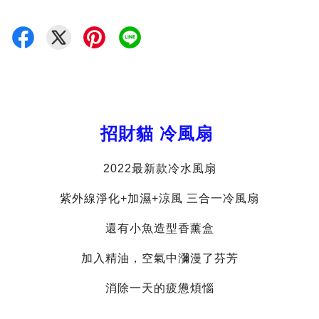
招財貓 冷風扇
2022最新款冷水風扇
紫外線淨化+加濕+涼風 三合一冷風扇
還有小魚造型香薰盒
加入精油，空氣中瀰漫了芬芳
消除一天的疲憊煩惱