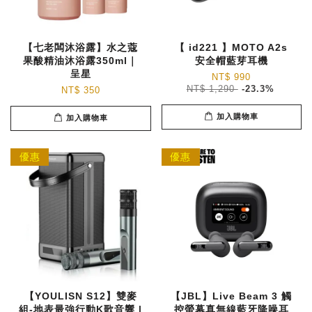
【七老闆沐浴露】水之蔻
【 id221 】MOTO A2s
果酸精油沐浴露350ml｜
安全帽藍芽耳機
呈星
NT$ 990
NT$ 1,290
-23.3%
NT$ 350
加入購物車
加入購物車
優惠
優惠
【YOULISN S12】雙麥
【JBL】Live Beam 3 觸
組-地表最強行動K歌音響 |
控螢幕真無線藍牙降噪耳