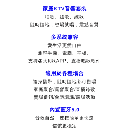
家庭KTV音響套裝
唱歌、聽歌、練歌
隨時隨地，想場就唱，震撼音質
多系統兼容
愛生活更愛自由
兼容手機、電腦、平板、
支持各大K歌APP、直播唱歌軟件
適用於各種場合
隨身攜帶，隨時隨地都可歡唱
家庭聚會/露營聚會/直播錄歌
賣場促銷/會議講課/廣場活動
內置藍牙5.0
音效自然，連接簡單更快速
信號更穩定