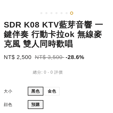
SDR K08 KTV藍芽音響 一
鍵伴奏 行動卡拉ok 無線麥
克風 雙人同時歡唱
NT$ 2,500
NT$ 3,500
-28.6%
總分:
0
-
0
評價
大小
黑色
金色
顔色
預購