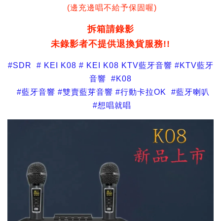
(邊充邊唱不給予保固喔)
拆箱請錄影
未錄影者不提供退換貨服務!!
#SDR # KEI K08 # KEI K08 KTV藍牙音響 #KTV藍牙
音響 #K08
#藍牙音響 #雙賣藍芽音響 #行動卡拉OK #藍牙喇叭
#想唱就唱