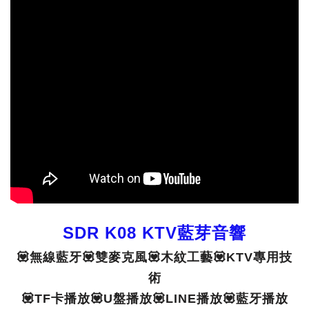
SDR
K08 KTV藍芽音響
💟無線藍牙💟雙麥克風💟木紋工藝💟KTV專用技
術
💟TF卡播放💟U盤播放💟LINE播放💟藍牙播放