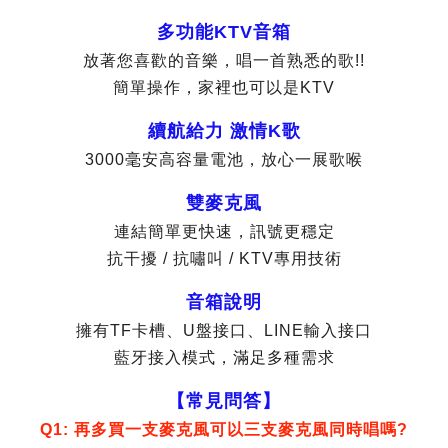
多功能KTV音箱
放著您喜歡的音樂，唱一首熟悉的歌!!
簡單操作，家裡也可以是KTV
續航給力 激情K歌
3000毫安高容量電池，放心一展歌喉
雙麥克風
連結簡單更快速，訊號更穩定
抗干擾 / 抗嘯叫 / KTV專用技術
音箱說明
擁有TF卡槽、U盤接口、LINE輸入接口
藍牙接入模式，滿足多種需求
【常見問答】
Q1: 再多買一支麥克風可以三支麥克風同時唱嗎?