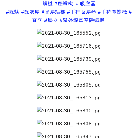
螨機 #塵螨機 ＃吸塵器
#除螨 #除灰塵 #除塵螨機 #手持吸塵器 #手持塵螨機 #
直立吸塵器 #紫外線真空除螨機