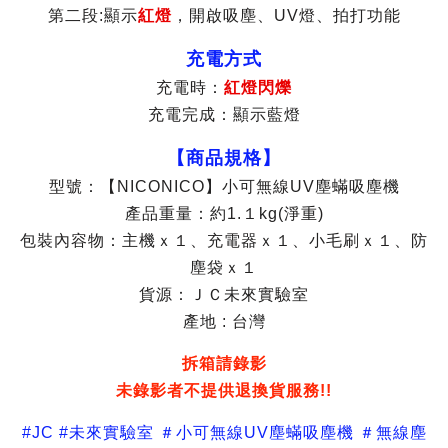
第二段:顯示
紅燈
，開啟吸塵、UV燈、拍打功能
充電方式
充電時：
紅燈閃爍
充電完成：顯示藍燈
【商品規格】
型號：【NICONICO】小可無線UV塵蟎吸塵機
產品重量：約1.１kg(淨重)
包裝內容物：主機ｘ１、充電器ｘ１、小毛刷ｘ１、防
塵袋ｘ１
貨源：ＪＣ未來實驗室
產地 : 台灣
拆箱請錄影
未錄影者不提供退換貨服務!!
#JC #未來實驗室 ＃小可無線UV塵蟎吸塵機 ＃無線塵