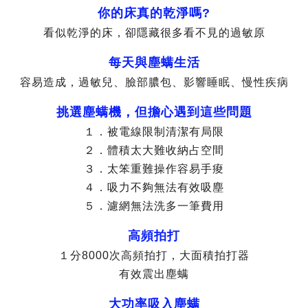
你的床真的乾淨嗎?
看似乾淨的床，卻隱藏很多看不見的過敏原
每天與塵螨生活
容易造成，過敏兒、臉部膿包、影響睡眠、慢性疾病
挑選塵螨機，但擔心遇到這些問題
１．被電線限制清潔有局限
２．體積太大難收納占空間
３．太笨重難操作容易手痠
４．吸力不夠無法有效吸塵
５．濾網無法洗多一筆費用
高頻拍打
１分8000次高頻拍打，大面積拍打器
有效震出塵螨
大功率吸入塵螨