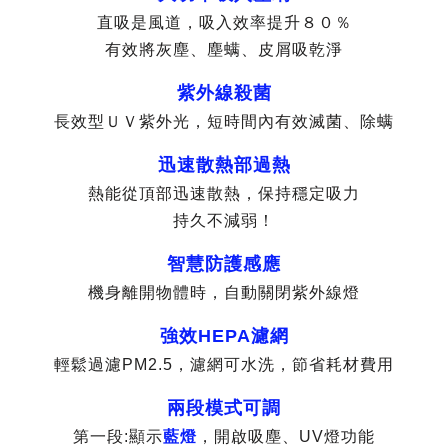
直吸是風道，吸入效率提升８０％
有效將灰塵、塵螨、皮屑吸乾淨
紫外線殺菌
長效型ＵＶ紫外光，短時間內有效滅菌、除螨
迅速散熱部過熱
熱能從頂部迅速散熱，保持穩定吸力
持久不減弱！
智慧防護感應
機身離開物體時，自動關閉紫外線燈
強效HEPA濾網
輕鬆過濾PM2.5，濾網可水洗，節省耗材費用
兩段模式可調
第一段:顯示
藍燈
，開啟吸塵、UV燈功能