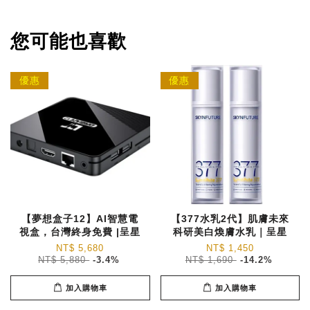
您可能也喜歡
優惠
優惠
【夢想盒子12】AI智慧電
【377水乳2代】肌膚未來
視盒，台灣終身免費 |呈星
科研美白煥膚水乳｜呈星
NT$ 5,680
NT$ 1,450
NT$ 5,880
-3.4%
NT$ 1,690
-14.2%
加入購物車
加入購物車