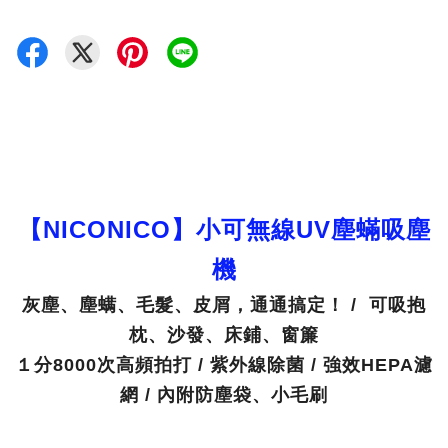
【NICONICO】小可無線UV塵蟎吸塵
機
灰塵、塵螨、毛髮、皮屑，通通搞定！ / 可吸抱
枕、沙發、床鋪、窗簾
１分8000次高頻拍打 / 紫外線除菌 / 強效HEPA濾
網 / 內附防塵袋、小毛刷