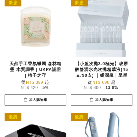
優惠
優惠
天然手工香氛蠟燭 森林精
【小藍次拋3.0極光】玻尿
靈-木質調香 | UKPA認證
酸舒潤水光次拋精華液(45
| 植子之守
支/90支) ｜嬌潤泉｜呈星
從
起
從
起
NT$ 399
NT$ 690
NT$ 420
-5%
NT$ 800
-13.8%
加入購物車
加入購物車
優惠
優惠