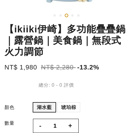
【ikiiki伊崎】多功能疊疊鍋
｜露營鍋｜美食鍋｜無段式
火力調節
NT$ 1,980
NT$ 2,280
-13.2%
總分:
0
-
0
評價
顏色
湖水藍
琥珀棕
數量
-
+