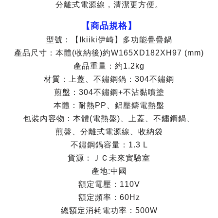
分離式電源線，清潔更方便。
【商品規格】
型號：【Ikiiki伊崎】多功能疊疊鍋
產品尺寸：本體(收納後)約W165XD182XH97 (mm)
產品重量：約1.2kg
材質：上蓋、不鏽鋼鍋：304不鏽鋼
煎盤：304不鏽鋼+不沾黏噴塗
本體：耐熱PP、鋁壓鑄電熱盤
包裝內容物：本體(電熱盤)、上蓋、不鏽鋼鍋、
煎盤、分離式電源線、收納袋
不鏽鋼鍋容量：1.3 L
貨源：ＪＣ未來實驗室
產地:中國
額定電壓：110V
額定頻率：60Hz
總額定消耗電功率：500W