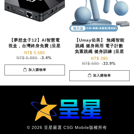
【夢想盒子12】AI智慧電
【Umay佑美】 無繩智能
視盒，台灣終身免費 |呈星
跳繩 健身兩用 電子計數
負重跳繩 健身訓練 |呈星
NT$ 5,680
NT$ 5,880
-3.4%
NT$ 390
NT$ 590
-33.9%
加入購物車
加入購物車
© 2026 呈星嚴選 CSG Mobile版權所有