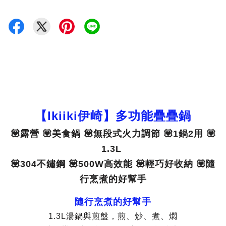
【Ikiiki伊崎】多功能疊疊鍋
💟露營 💟美食鍋 💟無段式火力調節 💟1鍋2用 💟
1.3L
💟304不鏽鋼 💟500W高效能 💟輕巧好收納 💟隨
行烹煮的好幫手
隨行烹煮的好幫手
1.3L湯鍋與煎盤，煎、炒、煮、燜