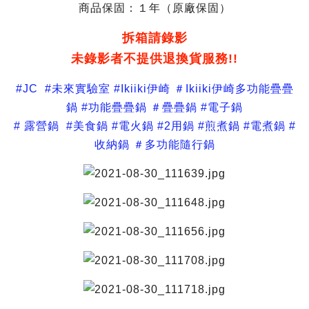
商品保固：１年（原廠保固）
拆箱請錄影
未錄影者不提供退換貨服務!!
#JC #未來實驗室 #Ikiiki伊崎 ＃Ikiiki伊崎多功能疊疊
鍋 #功能疊疊鍋 ＃疊疊鍋 #電子鍋
# 露營鍋 #美食鍋 #電火鍋 #2用鍋 #煎煮鍋 #電煮鍋 #
收納鍋 ＃多功能隨行鍋