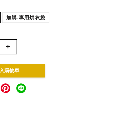
加購-專用烘衣袋
+
入購物車