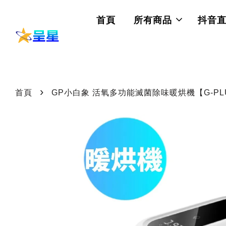
首頁
所有商品
抖音
›
首頁
GP小白象 活氧多功能滅菌除味暖烘機【G-PL