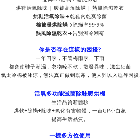
烘鞋活氧除味 | 暖被高溫除蟎 | 熱風除濕乾衣
烘鞋活氧除味→
乾鞋內乾爽除菌
棉被暖烘除蟎→
除蟎率99·9%
熱風除濕乾衣→
告別濕冷潮霉
你是否存在這樣的困擾?
一年四季，不管梅雨季、下雨
都會使鞋子潮濕，衣物晾不乾，散發異味，滋生細菌
天氣太冷棉被冰涼，無法真正做到禦寒，使人難以入睡等困擾
活氧多功能滅菌除味暖烘機
生活品質新體驗
烘乾+除蟎+除味+氧化有害物體，一台GP小白象
提高生活品質。
一機多方位使用