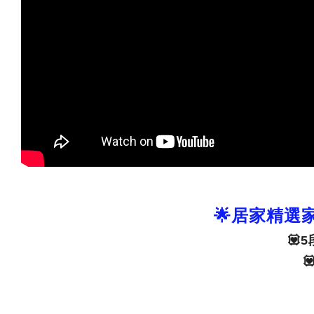
🌟居家精選
💟