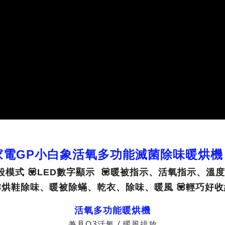
家電GP小白象活氧多功能滅菌除味暖烘機【
5段模式 💟LED數字顯示 💟暖被指示、活氧指示、溫
💟烘鞋除味、暖被除蟎、乾衣、除味、暖風 💟輕巧好收
活氧多功能暖烘機
兼具O3活氧 / 暖風排放