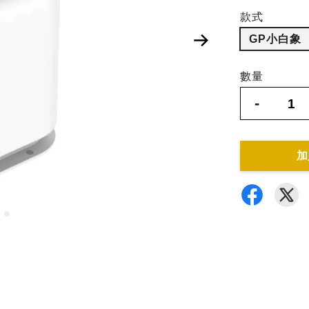
款式
GP小白象
數量
-
加