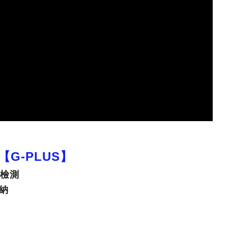
G-PLUS】
度檢測
納