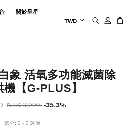
音
關於呈星
小白象 活氧多功能滅菌除
機【G-PLUS】
80
NT$ 3,990
-35.3%
總分:
0
-
0
評價