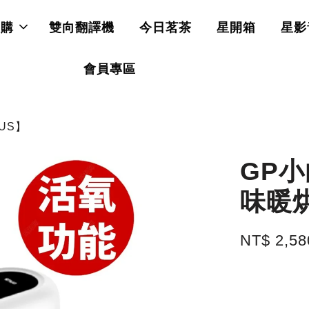
直購
雙向翻譯機
今日茗茶
星開箱
星影
會員專區
US】
GP
味暖烘
NT$ 2,5