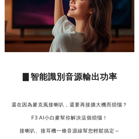
▊智能識別音源輸出功率
還在因為麥克風接喇叭，還要再接擴大機而煩惱？
F3 AI小白麥幫你解決這個煩惱！
接喇叭、接耳機一條音源線幫您輕鬆搞定～