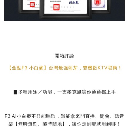
開箱評論
【金點F3 小白麥】台灣最強藍芽，雙機歡KTV唱爽！
▊多種用途／功能，一支麥克風讓你通通都上手
F3 AI小白麥不只能唱歌，還能拿來開直播、開會、聽音
樂【無時無刻、隨時隨地】，讓你走到哪就用到哪！