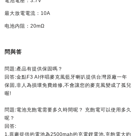
電池電壓：3.7V
最大放電電流：10A
电池内阻：20mΩ
問與答
問題:產品有提供保固嗎？
回答:金點F3 AI伴唱麥克風藍牙喇叭提供台灣原廠一年
保固,非人為損壞免費維修,不會讓您的麥克風變成了孤兒
喔!
問題:電池充飽電需要多久時間呢？ 充飽電可以使用多久
呢？
回答:
1.原廠提供的電池為2500mah的充電鋰電池,充飽電大約