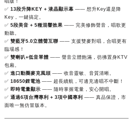
唱版！
✅
13段升降KEY + 液晶顯示幕
—— 想升Key還是降
Key，一鍵搞定。
✅
5段美音 + 5種混響效果
—— 完美修飾聲音，唱歌更
動聽。
✅
雙藍牙5.0立體聲互聯
—— 支援雙麥對唱，合唱更有
臨場感！
✅
雙喇叭+低音單體
—— 聲音立體飽滿，彷彿置身KTV
包廂。
✅
進口動圈麥克風頭
—— 收音靈敏、音質清晰。
✅
18650鋰電池
—— 超長續航，可邊充邊唱不中斷！
✅
即時電量顯示
—— 隨時掌握電量，安心開唱。
✅
通過6項台灣專利 + 3項中國專利
—— 真品保證，市
面唯一無仿冒版本。