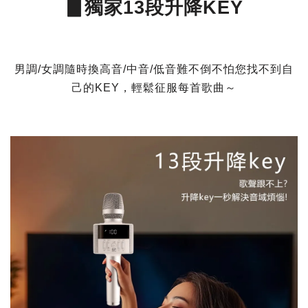
▊獨家13段升降KEY
男調/女調隨時換高音/中音/低音難不倒不怕您找不到自
己的KEY，輕鬆征服每首歌曲～