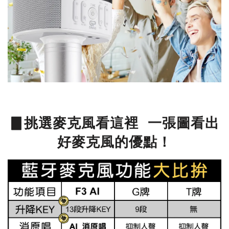
▊挑選麥克風看這裡 一張圖看出
好麥克風的優點！