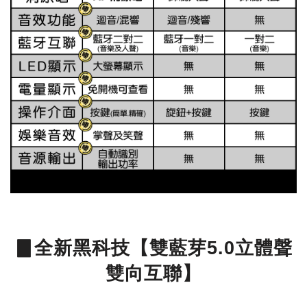
▊全新黑科技【雙藍芽5.0立體聲
雙向互聯】