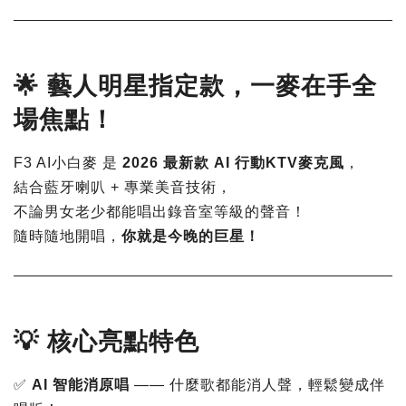
🌟 藝人明星指定款，一麥在手全
場焦點！
F3 AI小白麥 是
2026 最新款 AI 行動KTV麥克風
，
結合藍牙喇叭 + 專業美音技術，
不論男女老少都能唱出錄音室等級的聲音！
隨時隨地開唱，
你就是今晚的巨星！
💡 核心亮點特色
✅
AI 智能消原唱
—— 什麼歌都能消人聲，輕鬆變成伴