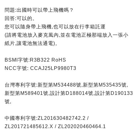
問題:出國時可以帶上飛機嗎？
回答:可以的。
您可以隨身帶上飛機,也可以放在行李箱託運
(請將電池放入麥克風內,並在電池正極那端放入一張小
紙片,讓電池無法通電)。
BSMI字號:R3B322 RoHS
NCC字號: CCAJ25LP9980T3
台灣專利字號:新型第M534488號,新型第M535435號,
新型第M589401號,設計第D188014號,設計第D190133
號,
中國專利字號:ZL201630482742.2 /
ZL201721485612.X / ZL202020460464.1