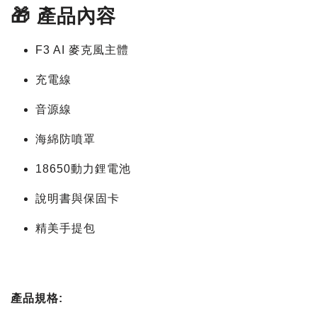
🎁 產品內容
F3 AI 麥克風主體
充電線
音源線
海綿防噴罩
18650動力鋰電池
說明書與保固卡
精美手提包
產品規格: