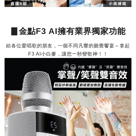
▊金點F3 AI擁有業界獨家功能
給各位愛唱歌的朋友，一個不同凡響的聽覺饗宴～拿起
F3 AI小白麥，讓您一秒變歌神！！