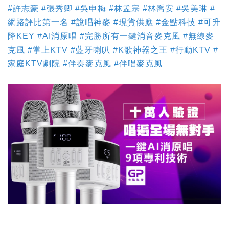
#許志豪 #張秀卿 #吳申梅 #林孟宗 #林喬安 #吳美琳 #
網路評比第一名 #說唱神麥 #現貨供應 #金點科技 #可升
降KEY #AI消原唱 #完勝所有一鍵消音麥克風 #無線麥
克風 #掌上KTV #藍牙喇叭 #K歌神器之王 #行動KTV #
家庭KTV劇院 #伴奏麥克風 #伴唱麥克風