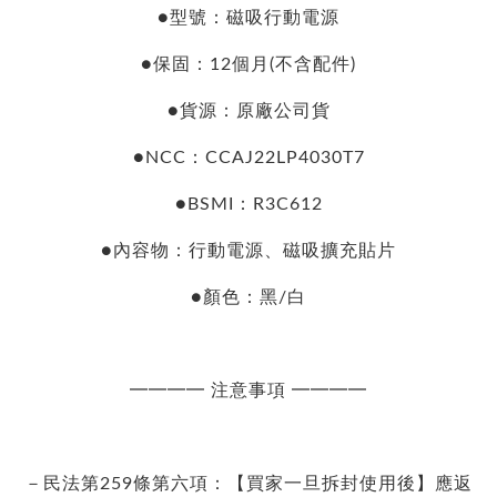
●型號：磁吸行動電源
●保固：12個月(不含配件)
●貨源：原廠公司貨
●NCC：CCAJ22LP4030T7
●BSMI：R3C612
●內容物：行動電源、磁吸擴充貼片
●顏色：黑/白
━━━━ 注意事項 ━━━━
－民法第259條第六項：【買家一旦拆封使用後】應返