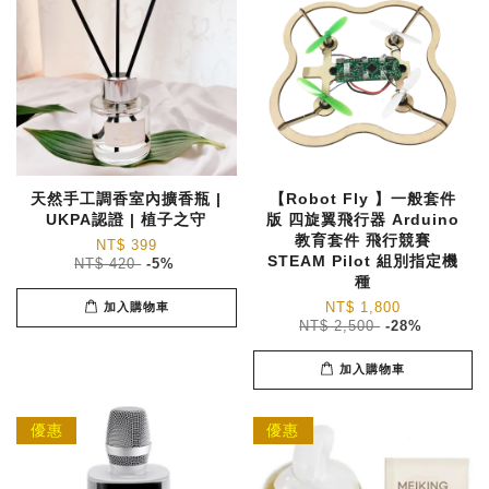
天然手工調香室內擴香瓶 |
【Robot Fly 】一般套件
UKPA認證 | 植子之守
版 四旋翼飛行器 Arduino
教育套件 飛行競賽
NT$ 399
STEAM Pilot 組別指定機
NT$ 420
-5%
種
NT$ 1,800
加入購物車
NT$ 2,500
-28%
加入購物車
優惠
優惠