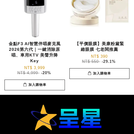
金點F3 AI智慧伴唱麥克風
【平價眼膜】美康粉黛緊
2026第六代｜一鍵消除原
緻眼膜 七老闆推薦
唱、車用KTV 美聲升降
NT$ 390
Key
NT$ 550
-29.1%
NT$ 3,999
NT$ 4,999
-20%
加入購物車
加入購物車