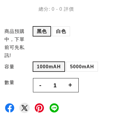
總分:
0
-
0
評價
商品預購
黑色
白色
中，下單
前可先私
訊!
容量
1000mAH
5000mAH
數量
-
+