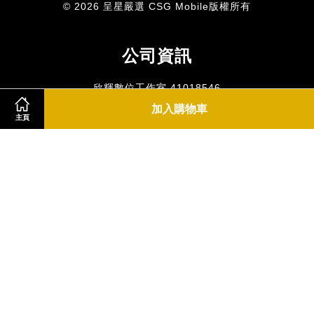
© 2026 呈星嚴選 CSG Mobile版權所有
公司資訊
欣輝數位工作室 41018546
門市電話 : 0983404150
加入購物車
主頁
E-mail : gbyhn01@gmail.com LINE@GBYHN
門市地址 : 桃園市八德區富榮街36巷27號
​營業時間:週一到週五10:00~15:00 (國定假日休息)
關注呈星
Facebook
Instagram
YouTube
Line
RSS
Visa
Master
JCB