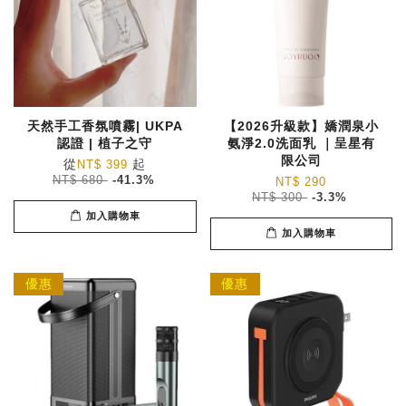
天然手工香氛噴霧| UKPA
【2026升級款】嬌潤泉小
認證 | 植子之守
氨淨2.0洗面乳 ｜呈星有
限公司
從
起
NT$ 399
NT$ 680
-41.3%
NT$ 290
NT$ 300
-3.3%
加入購物車
加入購物車
優惠
優惠