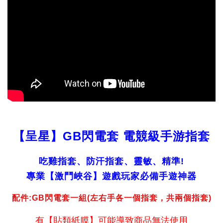
【呈星】GB閃電套 電競級手游指套
吃雞指套、防汗指套、靈敏、精準!
專業【激鬥峽谷】遊戲玩家必備手遊神器
配件:GB閃電套一組(左右手各一個指套，共兩個指套)
有【貼類紙膜】可能導致商品無法使用