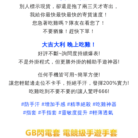
別人標示現貨，卻還是拖了兩三天才寄出，
我給你最快最快最快的寄貨速度！
您急著吃雞嗎？隊友在看您了！
不要猶豫！趕快下單！
大吉大利 晚上吃雞！
好評不斷~詢問度持續爆表!
不是外掛程式，但更勝外掛的輔助手遊神器!
任何手機皆可用~簡單方便!
讓您輕鬆邊走位不卡手，拒絕手汗，發揮200%實力!
吃雞吃到不要不要的!讓人驚呼666!
#防手汗 #
增加手感
#精準絕殺 #吃雞神器
#指套 #手指套 #靈敏度提升 #輕薄透氣