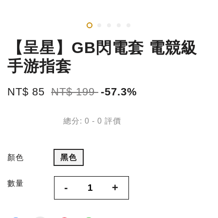
【呈星】GB閃電套 電競級
手游指套
NT$ 85
NT$ 199
-57.3%
總分:
0
-
0
評價
顏色
黑色
數量
-
+