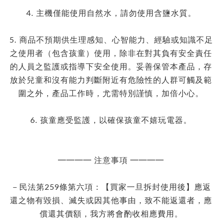
4. 主機僅能使用自然水，請勿使用含鹽水質。
5. 商品不預期供生理感知、心智能力、經驗或知識不足
之使用者（包含孩童）使用，除非在對其負有安全責任
的人員之監護或指導下安全使用。妥善保管本產品，存
放於兒童和沒有能力判斷附近有危險性的人群可觸及範
圍之外，產品工作時，尤需特別謹慎，加倍小心。
6. 孩童應受監護，以確保孩童不嬉玩電器。
━━━━ 注意事項 ━━━━
－民法第259條第六項：【買家一旦拆封使用後】應返
還之物有毀損、滅失或因其他事由，致不能返還者，應
償還其價額，我方將會酌收相應費用。