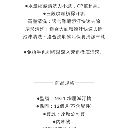
●水量縮減清洗力不減，CP值超高。
●三段噴頭橫掃汙垢
高壓清洗：適合難纏髒汙快速去除
扇形清洗：適合大面積髒汙快速去除
泡沫清洗：適合洗刷髒污保養清潔車漆
●免抬手也能輕鬆深入死角徹底清潔。
━━━━ 商品規格━━━━
●型號：MG1 增壓滅汙槍
●保固：12個月(不含配件)
●貨源：原廠公司貨
●內容物：