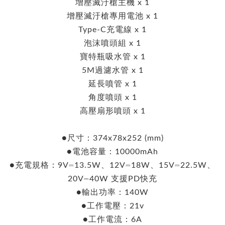
增壓滅汙槍主機 x 1
增壓滅汙槍專用電池 x 1
Type-C充電線 x 1
泡沫噴頭組 x 1
寶特瓶吸水管 x 1
5M過濾水管 x 1
延長噴管 x 1
角度噴頭 x 1
高壓扇形噴頭 x 1
●尺寸：374x78x252 (mm)
●電池容量：10000mAh
●充電規格：9V⎓13.5W、12V⎓18W、15V⎓22.5W、
20V⎓40W 支援PD快充
●輸出功率：140W
●工作電壓：21v
●工作電流：6A