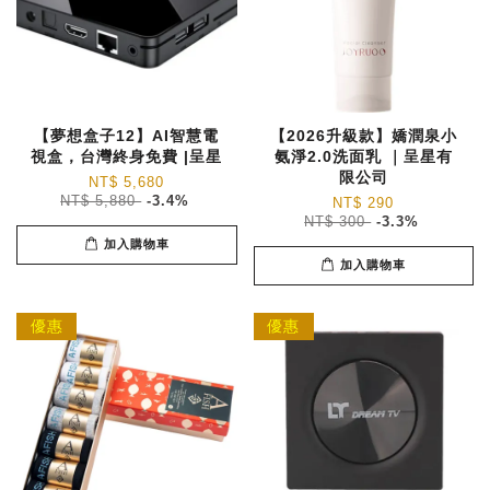
【夢想盒子12】AI智慧電
【2026升級款】嬌潤泉小
視盒，台灣終身免費 |呈星
氨淨2.0洗面乳 ｜呈星有
限公司
NT$ 5,680
NT$ 5,880
-3.4%
NT$ 290
NT$ 300
-3.3%
加入購物車
加入購物車
優惠
優惠