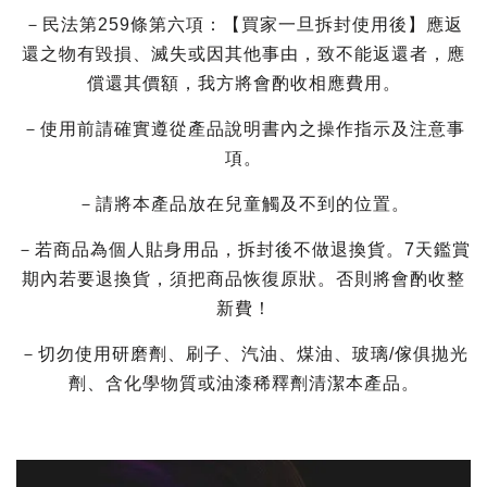
－民法第259條第六項：【買家一旦拆封使用後】應返
還之物有毀損、滅失或因其他事由，致不能返還者，應
償還其價額，我方將會酌收相應費用。
－使用前請確實遵從產品說明書內之操作指示及注意事
項。
－請將本產品放在兒童觸及不到的位置。
－若商品為個人貼身用品，拆封後不做退換貨。7天鑑賞
期內若要退換貨，須把商品恢復原狀。否則將會酌收整
新費！
－切勿使用研磨劑、刷子、汽油、煤油、玻璃/傢俱拋光
劑、含化學物質或油漆稀釋劑清潔本產品。