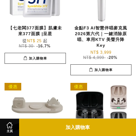
【七老闆377面膜】肌膚未
金點F3 AI智慧伴唱麥克風
來377面膜 |呈星
2026第六代｜一鍵消除原
唱、車用KTV 美聲升降
從
起
NT$ 25
Key
NT$ 30
-16.7%
NT$ 3,999
NT$ 4,999
-20%
加入購物車
加入購物車
優惠
優惠
加入購物車
主頁