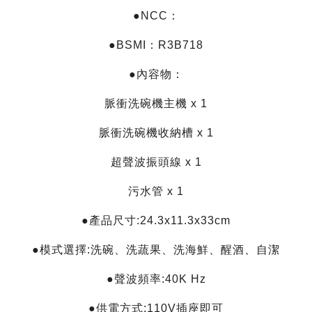
●NCC：
●BSMI：R3B718
●內容物：
脈衝洗碗機主機 x 1
脈衝洗碗機收納槽 x 1
超聲波振頭線 x 1
污水管 x 1
●產品尺寸:24.3x11.3x33cm
●模式選擇:洗碗、洗蔬果、洗海鮮、醒酒、自潔
●聲波頻率:40K Hz
●供電方式:110V插座即可