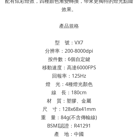
配有炫彩燈效，四種顏色漸變轉換，帶來更獨特的燈光點綴
效果。
產品規格
型 號：VX7
分辨率：200-8000dpi
按件數：6個自定鍵
移動速度：高達6000FPS
回報率：125Hz
燈 光：4種燈光顏色
線 長：180cm
材 質：塑膠、金屬
尺 寸：128x68x41mm
重 量：84g(不含傳輸線)
BSMI認證：R41291
產 地：中國