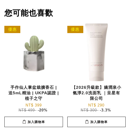
您可能也喜歡
優惠
優惠
手作仙人掌盆栽擴香石 |
【2026升級款】嬌潤泉小
送5mL精油 | UKPA認證 |
氨淨2.0洗面乳 ｜呈星有
植子之守
限公司
NT$ 399
NT$ 290
NT$ 499
-20%
NT$ 300
-3.3%
加入購物車
加入購物車