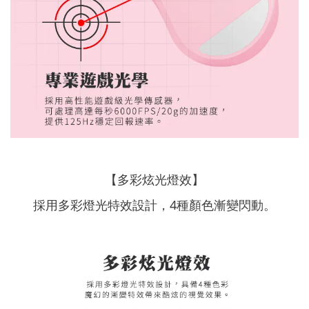
【多彩炫光燈效】
採用多彩燈光特效設計，4種顏色漸變閃動。