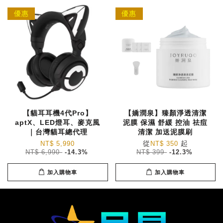
優惠
優惠
【貓耳耳機4代Pro】
【嬌潤泉】臻顏淨透清潔
aptX、LED燈耳、麥克風
泥膜 保濕 舒緩 控油 祛痘
｜台灣貓耳總代理
清潔 加送泥膜刷
從
起
NT$ 5,990
NT$ 350
NT$ 6,990
-14.3%
NT$ 399
-12.3%
加入購物車
加入購物車