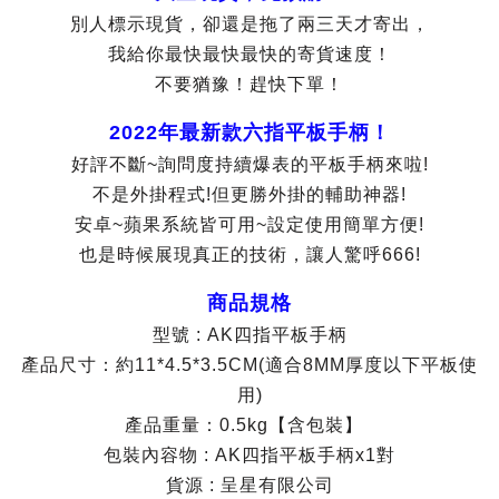
別人標示現貨，卻還是拖了兩三天才寄出，
我給你最快最快最快的寄貨速度！
不要猶豫！趕快下單！
2022年最新款六指平板手柄！
好評不斷~詢問度持續爆表的平板手柄來啦!
不是外掛程式!但更勝外掛的輔助神器!
安卓~蘋果系統皆可用~設定使用簡單方便!
也是時候展現真正的技術，讓人驚呼666!
商品規格
型號 : AK四指平板手柄
產品尺寸：約11*4.5*3.5CM(適合8MM厚度以下平板使
用)
產品重量：0.5kg【含包裝】
包裝內容物 : AK四指平板手柄x1對
貨源 : 呈星有限公司