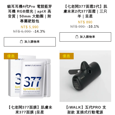
貓耳耳機4代Pro 電競藍芽
【七老闆377面霜2代】肌
耳機 RGB燈光｜aptX 高
膚未來2代377面霜｜三只
音質｜50mm 大動圈｜附
羊｜呈星
專屬硬殼包
NT$ 890
NT$ 990
-10.1%
NT$ 5,990
NT$ 6,990
-14.3%
加入購物車
加入購物車
優惠
優惠
【七老闆377面膜】肌膚未
【iWALK】五代PRO 支
來377面膜 |呈星
架款 直插式行動電源