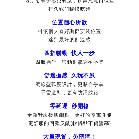
還原射擊手感更刺激，預留充電口位置
持久戰鬥暢快吃雞
位置隨心所欲
可依個人喜好調節安裝位置
達到最好的舒適感
四指聯動 快人一步
四肢操作，移動射擊鋼槍不聳
舒適握感 久玩不累
流線型弧度設計，更貼合手掌
手雷造型，更有防滑紋路
零延遲 秒開槍
全新升級矽膠觸點，更好的導電性能
更舒服的回彈反饋(軟觸點不傷螢幕)
大量現貨，免預購！