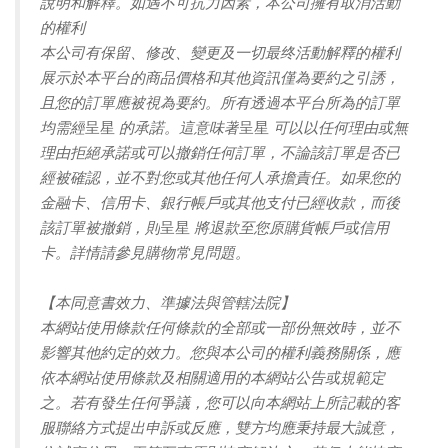
說明和解釋。如遇不可抗力因素，本公司擁有取消活動
的權利
本公司有保留、修改、變更及一切最终活動解釋的權利
展示於本平台的商品價格和其他資訊僅為要約之引誘，
且您的訂單應被視為要約。所有透過本平台所為的訂單
均需經
呈星
的承諾。這意味著
呈星
可以以任何理由或無
理由拒絕承諾或可以撤銷任何訂單，不論該訂單是否已
經被確認，並不對您或其他任何人承擔責任。如果您的
金融卡、信用卡、銀行帳戶或其他支付已經收款，而後
該訂單被撤銷，則
呈星
將退款至您原購貨帳戶或信用
卡。詳情請參見購物常見問題。
【本同意書效力、準據法與管轄法院】
本網站使用條款任何條款的全部或一部份無效時，並不
影響其他約定的效力。您與本公司的權利義務關係，應
依本網站使用條款及相關適用的本網站公告或規範定
之。若有發生任何爭議，您可以向本網站上所記載的客
服聯絡方式提出申訴或反應，雙方均應秉持最大誠意，