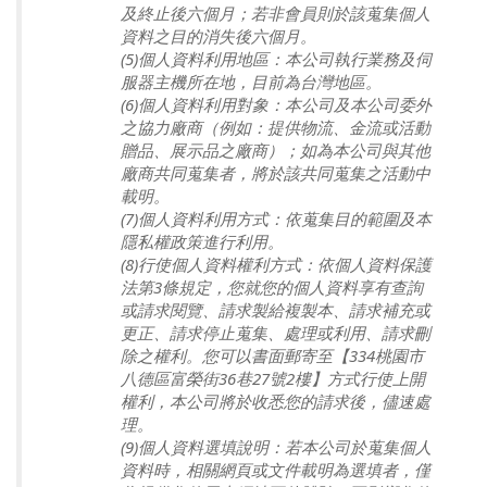
及終止後六個月；若非會員則於該蒐集個人
資料之目的消失後六個月。
(5)個人資料利用地區：本公司執行業務及伺
服器主機所在地，目前為台灣地區。
(6)個人資料利用對象：本公司及本公司委外
之協力廠商（例如：提供物流、金流或活動
贈品、展示品之廠商）；如為本公司與其他
廠商共同蒐集者，將於該共同蒐集之活動中
載明。
(7)個人資料利用方式：依蒐集目的範圍及本
隱私權政策進行利用。
(8)行使個人資料權利方式：依個人資料保護
法第3條規定，您就您的個人資料享有查詢
或請求閱覽、請求製給複製本、請求補充或
更正、請求停止蒐集、處理或利用、請求刪
除之權利。您可以書面郵寄至【334桃園市
八德區富榮街36巷27號2樓】方式行使上開
權利，本公司將於收悉您的請求後，儘速處
理。
(9)個人資料選填說明：若本公司於蒐集個人
資料時，相關網頁或文件載明為選填者，僅