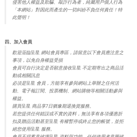
侵害他人權益及欺騙、敲詐行為者，純屬用戶個人行為
「本網站』對因此而產生的一切糾紛不負任何責任！特
此聲明！
四、加入會員
歡迎蒞臨
網站會員專區，請留意以下會員應注意之
呈星
事項，以免自身權益受損
會員可自行決定是否願意接收
不定期寄出之商品活
呈星
動或相關訊息
必須是
會員，方能享有參與網站上舉辦之任何活
呈星
動、電子報訂閱、投票機制、網站購物等相關活動參與
權益。
購買
商品享7日猶豫期退換貨服務。
呈星
若您提供任何錯誤或不實的資料，無法享有各項優惠折
扣及贈品活動甚至
有權暫停或終止您的帳號，並拒
呈星
絕您使用
服務。
呈星
會員不得蓄意破壞
資料與功能，任何使用者意圖破
呈星