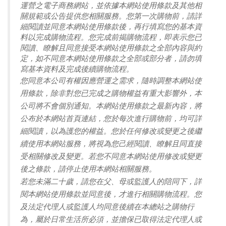
運營之電子商務網站，並依據本網站使用條款及其他相
關規範或公告提供您相關服務。您第一次購物前，請詳
細閱讀並同意本網站使用條款後，再行填寫您的基本資
料以完成購物流程。您完成前揭購物流程，即表示您已
閱讀、瞭解且同意接受本網站使用條款之全部內容與約
定，如不同意本網站使用條款之全部或部分者，請勿填
寫基本資料及完成後續購物流程。
您同意本公司有權因應營運之需求，隨時調整本網站使
用條款，除非對您已完成之購物權益有重大影響外，本
公司將不會個別通知。本網站使用條款之最新內容，將
公布於本網站首頁連結，您於每次進行購物前，均可詳
細閱讀，以為護您的權益。您於任何修改或變更之後繼
續使用本網站服務，將視為您己經閱讀、瞭解且同直接
受相關修改及變更。若您不同意本網站使用修改或變更
後之條款，請停止使用本網站相關服務。
若您未滿二十歲，請您在父、母或監護人的陪同下，詳
閱本網站使用條款並同意後，才進行相關購物流程。您
及法定代理人或監護人均同意後續在本總站之購物行
為，屬於日常生活所必須，並擔保已取得法定代理人或