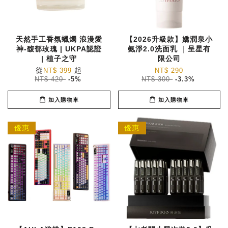
天然手工香氛蠟燭 浪漫愛
【2026升級款】嬌潤泉小
神-馥郁玫瑰 | UKPA認證
氨淨2.0洗面乳 ｜呈星有
| 植子之守
限公司
從
起
NT$ 399
NT$ 290
NT$ 420
-5%
NT$ 300
-3.3%
加入購物車
加入購物車
優惠
優惠