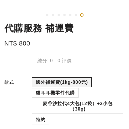
代購服務 補運費
NT$ 800
總分:
0
-
0
評價
款式
國外補運費(1kg-800元)
貓耳耳機零件代購
麥谷沙拉代4大包(12袋）+3小包
（30g)
特約