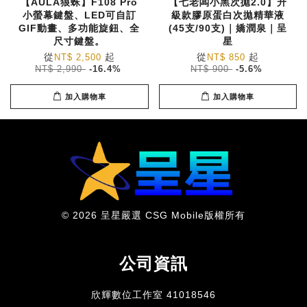
【AULA狼蛛】F108 Pro
【七老闆小黑次拋2.0】升
小螢幕鍵盤、LED可自訂
級款膠原蛋白次拋精華液
GIF動畫、多功能旋鈕、全
(45支/90支)｜嬌潤泉｜呈
尺寸鍵盤。
星
從
起
從
起
NT$ 2,500
NT$ 850
NT$ 2,990
-16.4%
NT$ 900
-5.6%
加入購物車
加入購物車
© 2026 呈星嚴選 CSG Mobile版權所有
公司資訊
欣輝數位工作室 41018546