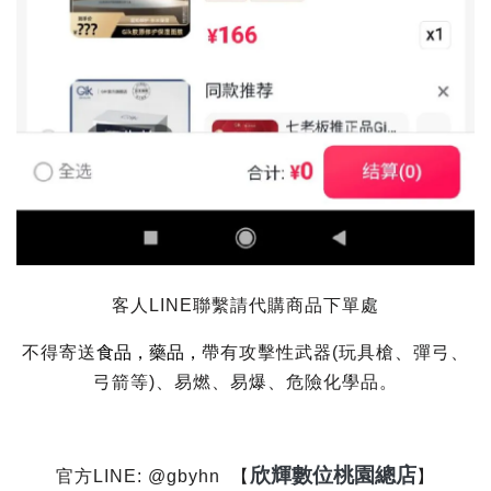
客人LINE聯繫請代購商品下單處
食品，藥品，
不得寄送
帶有攻擊性武器(玩具槍、彈弓、
弓箭等)、易燃、易爆、危險化學品。
欣輝數位桃園總店
官方LINE: @gbyhn 【
】