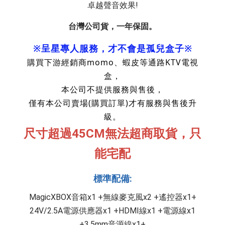
卓越聲音效果!
台灣公司貨，一年保固。
※呈星專人服務，才不會是孤兒盒子※
購買下游經銷商momo、蝦皮等通路KTV電視
盒，
本公司不提供服務與售後，
僅有本公司賣場(購買訂單)才有服務與售後升
級。
尺寸超過45CM無法超商取貨，只
能宅配
標準配備:
MagicXBOX音箱x1 +無線麥克風x2 +遙控器x1+
 24V/2.5A電源供應器x1 +HDMI線x1 +電源線x1 
+3.5mm音源線x1+