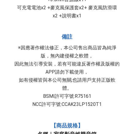
可充電電池x2 +麥克風保護套x2+ 麥克風防滑環
x2 +說明書x1
備註
※因應著作權法修正，本公司售出商品皆為純淨
版，無內建侵權之軟體，
因此無法引導安裝，若有可能違反著作權及版權的
APP請勿下載使用，
如有侵權皆與本公司無關,也請用戶支持正版軟
體。
BSMI許可字號:R75161
NCC許可字號:CCAK23LP1520T1
【商品規格】