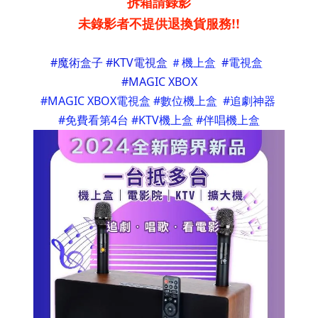
拆箱請錄影
未錄影者不提供退換貨服務!!
#
魔術盒子 #KTV電視盒 
＃機上盒
  #
電視盒
#MAGIC XBOX
#MAGIC XBOX電視盒 #數位機上盒  #追劇神器 
#免費看第4台 #KTV機上盒 #伴唱機上盒