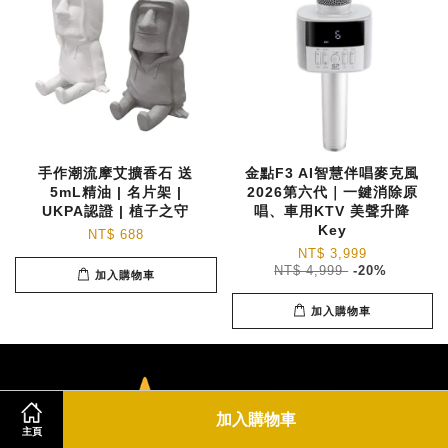
手作潮流摩艾擴香石 送
金點F3 AI智慧伴唱麥克風
5mL精油 | 名片架 |
2026第六代｜一鍵消除原
UKPA認證 | 植子之守
唱、車用KTV 美聲升降
Key
NT$ 688
NT$ 3,999
NT$ 4,999
-20%
加入購物車
加入購物車
加入購物車
主頁