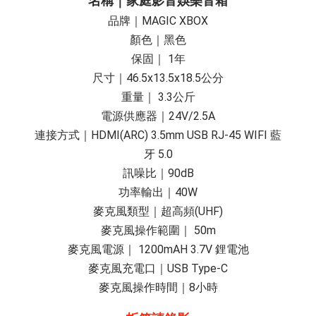
名稱｜家庭影音娛樂音箱
品牌｜MAGIC XBOX
顏色｜黑色
保固｜ 1年
尺寸｜46.5x13.5x18.5公分
重量｜ 3.3公斤
電源供應器｜24V/2.5A
連接方式｜HDMI(ARC) 3.5mm USB RJ-45 WIFI 藍
牙 5.0
訊噪比｜90dB
功率輸出｜40W
麥克風類型｜超高頻(UHF)
麥克風操作範圍｜ 50m
麥克風電源｜ 1200mAH 3.7V 鋰電池
麥克風充電口｜USB Type-C
麥克風操作時間｜8小時