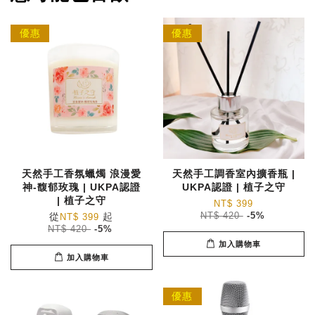
優惠
優惠
天然手工香氛蠟燭 浪漫愛
天然手工調香室內擴香瓶 |
神-馥郁玫瑰 | UKPA認證
UKPA認證 | 植子之守
| 植子之守
NT$ 399
從
起
NT$ 420
-5%
NT$ 399
NT$ 420
-5%
加入購物車
加入購物車
優惠