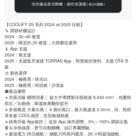
【COOLiFY 2S 系列 2024 vs 2025 比較】
🔧 調節矽膠設計
2024：30~40 硬度
2025：降至約 20 硬度，大脖圍也適用
📱 App 支援
2024：無支援
2025：支援藍牙連接 TORRAS App，智慧操控便利、支援 OTA 升
級
🎨 顏色選擇
2024：極夜黑 / 珠光白
2025：極夜黑 / 科技銀 / 沙漠金
🔲產品優勢
🔹市面頂級 瞬間消暑｜ 超大半導體製冷面積達 8,040 mm²，包覆頸
部左／右兩側，降溫效果翻倍提升
🔹多個風道 大量出風｜ 4 個出風口，最大風速達 2.0m/s，頭、頸部
享有最 COOL感受，告別無感熱風
🔹經典升級 App操控｜ 追加 App 操作調整，0%～100% 調節出風
量＆冷熱強度，更可自動關機，自訂專屬體驗
🔹最強電力 跨日續航｜ 續航力同系列最高，28 小時超強續航、