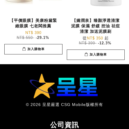
【平價眼膜】美康粉黛緊
【嬌潤泉】臻顏淨透清潔
緻眼膜 七老闆推薦
泥膜 保濕 舒緩 控油 祛痘
清潔 加送泥膜刷
NT$ 390
NT$ 550
-29.1%
從
起
NT$ 350
NT$ 399
-12.3%
加入購物車
加入購物車
© 2026 呈星嚴選 CSG Mobile版權所有
公司資訊