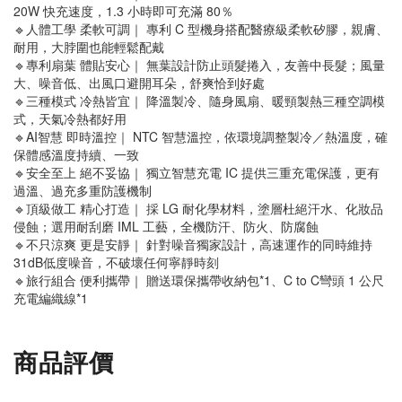
20W 快充速度，1.3 小時即可充滿 80％
🔹人體工學 柔軟可調｜ 專利 C 型機身搭配醫療級柔軟矽膠，親膚、
耐用，大脖圍也能輕鬆配戴
🔹專利扇葉 體貼安心｜ 無葉設計防止頭髮捲入，友善中長髮；風量
大、噪音低、出風口避開耳朵，舒爽恰到好處
🔹三種模式 冷熱皆宜｜ 降溫製冷、隨身風扇、暖頸製熱三種空調模
式，天氣冷熱都好用
🔹AI智慧 即時溫控｜ NTC 智慧溫控，依環境調整製冷／熱溫度，確
保體感溫度持續、一致
🔹安全至上 絕不妥協｜ 獨立智慧充電 IC 提供三重充電保護，更有
過溫、過充多重防護機制
🔹頂級做工 精心打造｜ 採 LG 耐化學材料，塗層杜絕汗水、化妝品
侵蝕；選用耐刮磨 IML 工藝，全機防汗、防火、防腐蝕
🔹不只涼爽 更是安靜｜ 針對噪音獨家設計，高速運作的同時維持
31dB低度噪音，不破壞任何寧靜時刻
🔹旅行組合 便利攜帶｜ 贈送環保攜帶收納包*1、C to C彎頭 1 公尺
充電編織線*1
商品評價