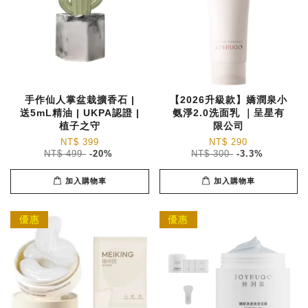
手作仙人掌盆栽擴香石 |
【2026升級款】嬌潤泉小
送5mL精油 | UKPA認證 |
氨淨2.0洗面乳 ｜呈星有
植子之守
限公司
NT$ 399
NT$ 290
NT$ 499
-20%
NT$ 300
-3.3%
加入購物車
加入購物車
優惠
優惠