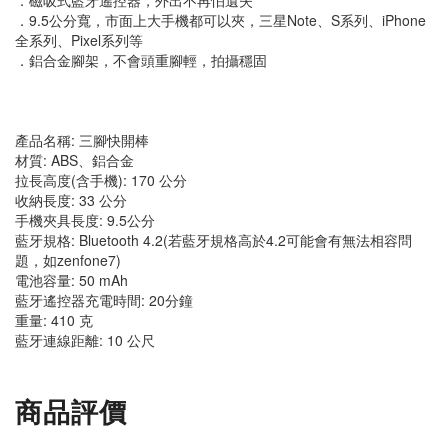
．9.5公分寬，市面上大手機都可以夾，三星Note、S系列、iPhone
全系列、Pixel系列等
．鋁合金腳架，不會頭重腳輕，拍攝穩固
產品名稱: 三腳快開棒
材質: ABS、鋁合金
拉長高度(含手機): 170 公分
收納長度: 33 公分
手機夾具長度: 9.5公分
藍牙規格: Bluetooth 4.2(若藍牙規格高於4.2可能會有無法相容問
題，如zenfone7)
電池容量: 50 mAh
藍牙遙控器充電時間: 20分鐘
重量: 410 克
藍牙連線距離: 10 公尺
商品評價