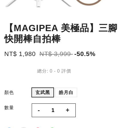
【MAGIPEA 美極品】三腳
快開棒自拍棒
NT$ 1,980
NT$ 3,999
-50.5%
總分:
0
-
0
評價
顏色
玄武黑
皓月白
數量
-
+