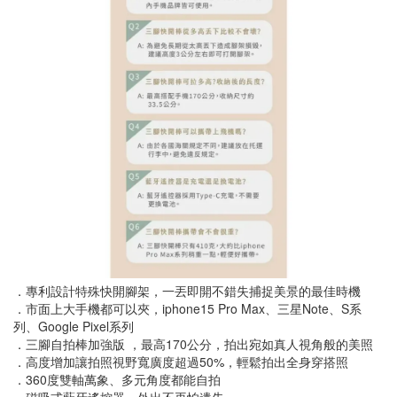
．專利設計特殊快開腳架，一丟即開不錯失捕捉美景的最佳時機
．市面上大手機都可以夾，iphone15 Pro Max、三星Note、S系
列、Google Pixel系列
．三腳自拍棒加強版 ，最高170公分，拍出宛如真人視角般的美照
．高度增加讓拍照視野寬廣度超過50%，輕鬆拍出全身穿搭照
．360度雙軸萬象、多元角度都能自拍
．磁吸式藍牙遙控器，外出不再怕遺失