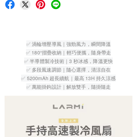
✅ 渦輪增壓導風｜強勁風力，瞬間降溫
✅ 180°摺疊收納｜輕巧便攜，隨身帶走
✅ 半導體製冷技術｜3 秒冰感，降溫更快
✅ 多段風速調節｜隨心選擇，清涼自在
✅ 5200mAh 超長續航｜最高 13H 持久涼感
✅ 萬能掛鉤設計｜解放雙手，隨掛隨走