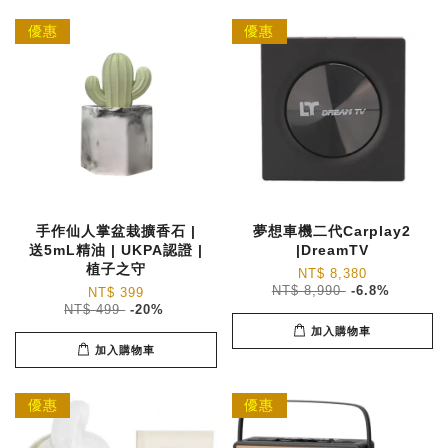
優惠
優惠
手作仙人掌盆栽擴香石 |
夢想車機二代Carplay2
送5mL精油 | UKPA認證 |
|DreamTV
植子之守
NT$ 8,380
NT$ 8,990
-6.8%
NT$ 399
NT$ 499
-20%
加入購物車
加入購物車
優惠
優惠