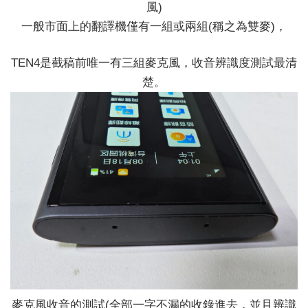
風)
一般市面上的翻譯機僅有一組或兩組(稱之為雙麥)，
TEN4是截稿前唯一有三組麥克風，收音辨識度測試最清
楚。
麥克風收音的測試(全部一字不漏的收錄進去，並且辨識