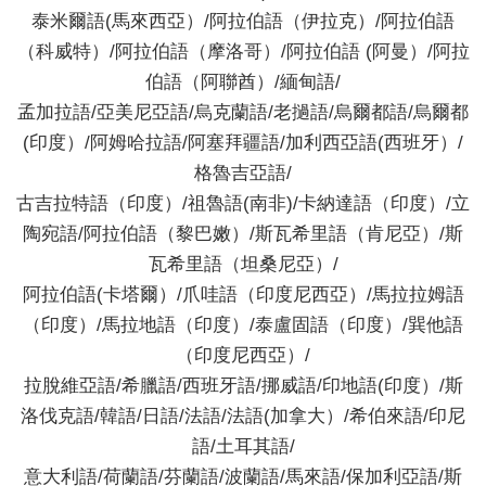
泰米爾語(馬來西亞）/阿拉伯語（伊拉克）/阿拉伯語
（科威特）/阿拉伯語（摩洛哥）/阿拉伯語 (阿曼）/阿拉
伯語（阿聯酋）/緬甸語/
孟加拉語/亞美尼亞語/烏克蘭語/老撾語/烏爾都語/烏爾都
(印度）/阿姆哈拉語/阿塞拜疆語/加利西亞語(西班牙）/
格魯吉亞語/
古吉拉特語（印度）/祖魯語(南非)/卡納達語（印度）/立
陶宛語/阿拉伯語（黎巴嫩）/斯瓦希里語（肯尼亞）/斯
瓦希里語（坦桑尼亞）/
阿拉伯語(卡塔爾）/爪哇語（印度尼西亞）/馬拉拉姆語
（印度）/馬拉地語（印度）/泰盧固語（印度）/巽他語
（印度尼西亞）/
拉脫維亞語/希臘語/西班牙語/挪威語/印地語(印度）/斯
洛伐克語/韓語/日語/法語/法語(加拿大）/希伯來語/印尼
語/土耳其語/
意大利語/荷蘭語/芬蘭語/波蘭語/馬來語/保加利亞語/斯