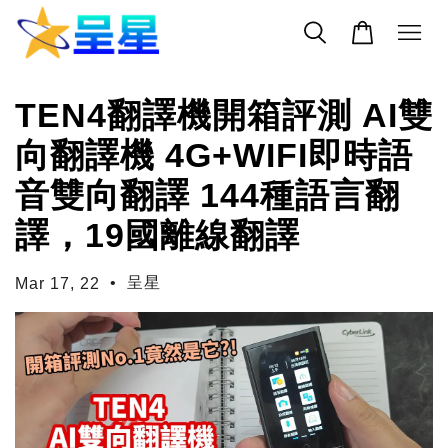
TEN4翻譯機開箱評測 AI雙
向翻譯機 4G+WIFI即時語
音雙向翻譯 144種語言翻
譯，19國離線翻譯
•
呈星
Mar 17, 22