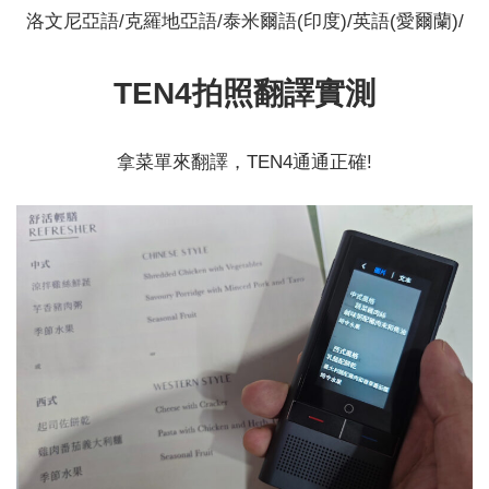
洛文尼亞語/克羅地亞語/泰米爾語(印度)/英語(愛爾蘭)/
TEN4拍照翻譯實測
拿菜單來翻譯，TEN4通通正確!