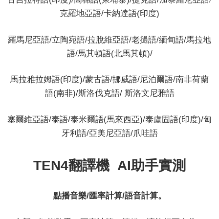
克羅地亞語/卡納達語(印度)
羅馬尼亞語/立陶宛語/拉脫維亞語/
老撾語/緬甸語/馬拉地
語/馬其頓語(北馬其頓)/
馬拉雅拉姆語(印度)/蒙古語/挪威語/尼泊爾語/南非荷蘭
語(南非)/斯洛伐克語/ 斯洛文尼雅語
塞爾維亞語/泰語/泰米爾語(馬來西亞)/泰盧固語(印度)/匈
牙利語/亞美尼亞語/爪哇語
TEN4翻譯機 AI助手實測
點播音樂/匯率計算/語音計算。