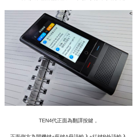
TEN4代正面為翻譯按鍵，
正面側方為開機鍵+藍鍵A母語輸入+紅鍵B外語輸入