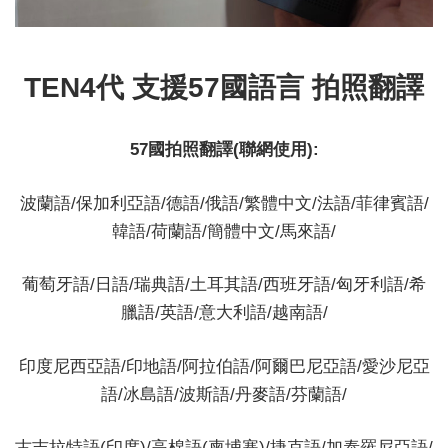
TEN4代 支援57
國
語言 拍照翻譯
57國拍照翻譯(聯網使用):
波蘭語/保加利亞語/德語/俄語/繁體中文/法語/菲律賓語/
韓語/荷蘭語/簡體中文/馬來語/
葡萄牙語/日語/瑞典語/土耳其語/西班牙語/匈牙利語/希
臘語/英語/意大利語/越南語/
印度尼西亞語/印地語/阿拉伯語/阿爾巴尼亞語/愛沙尼亞
語/冰島語/波斯語/丹麥語/芬蘭語/
古吉拉特語(印度)/高棉語(柬埔寨)/捷克語/加泰羅尼亞語/