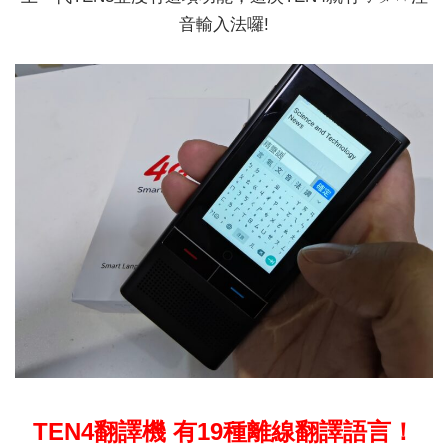
音輸入法囉!
TEN4翻譯機 有19
種離線翻譯語言！