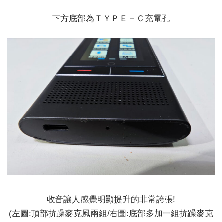
下方底部為ＴＹＰＥ－Ｃ充電孔
收音讓人感覺明顯提升的非常誇張!
(左圖:頂部抗躁麥克風兩組/右圖:底部多加一組抗躁麥克