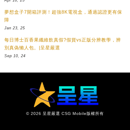
Apr 18, 25
夢想盒子7開箱評測！超強8K電視盒，通過認證更有保
障
Jan 23, 25
每日博士百香果纖維飲真假?假貨vs正版分辨教學，辨
別真偽懶人包。|呈星嚴選
Sep 10, 24
© 2026 呈星嚴選 CSG Mobile版權所有