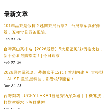
最新文章
101精品茶是假貨？越南茶混台茶?，台灣茶葉真假難
辨，五種常見買茶風險。
Feb 03, 26
台灣高山茶排名【2026最新】5大產區風味/價格比較，
新手必看選購指南！| 今日茗茶
Feb 03, 26
2026最強電視盒。夢想盒子12代！首創內建 AI 大模型
+ AI ISP 畫質黑科技，影音核彈開箱！
Nov 21, 25
台灣開箱 LUCKY LAKER智慧聲納探魚器｜手機連接，
輕鬆掌握水下魚群動態