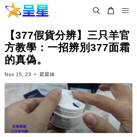
【377假貨分辨】三只羊官
方教學：一招辨別377面霜
的真偽。
•
庭庭妹
Nov 15, 23